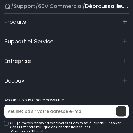
/
Support
/
60V Commercial
/
Débroussailleuse à Guidon Vélo
Produits
X9 Série
Support et Service
X4
X7 / X7 Plus Gen 2
Centre de Support
Entreprise
X5 Gen 2
Enregistrement de Garantie
X3 Gen 2
Demande de Produit
À Propos de Nous
Découvrir
60V Commercial
Manuels et Vidéos
Elite Lab
Accessoires
Devenir Revendeur
Nouveautés
Tondeuses Robotisées
Abonnez-vous à notre newsletter.
Trouver un Revendeur
Robots tondeuses GPS
→
Tondeuses Robotisées pour Grandes Pelouses
Oui, j'aimerais recevoir des nouvelles et des mises à jour de Sunseeker.
Consultez notre
Politique de Confidentialité
et nos
Conditions d'Utilisation.