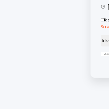
Ik
Ge
Inl
Aa