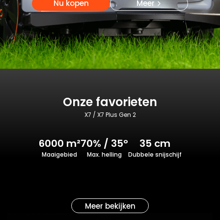
Nu kopen
Meer
Onze favorieten
X7 / X7 Plus Gen 2
6000 m²
70% / 35°
35 cm
Maaigebied
Max. helling
Dubbele snijschijf
Meer bekijken