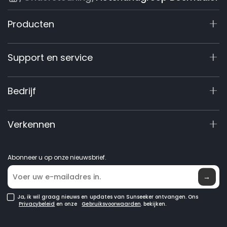
Producten
X7 / X7 Plus Gen 2
Support en service
X9-serie
X5 Gen 2
Supportcenter
Bedrijf
X3 Gen 2
Garantieregistratie
60V commercieel
Vraag over product
Over Ons
Verkennen
Accessoires
Handleidingen en video's
Elite Lab
Robotmaaiers
Dealer worden
Nieuws
GPS robotmaaiers
Abonneer u op onze nieuwsbrief.
Waar te koop
Robotgrasmaaiers voor grote gazons
→
Ja, ik wil graag nieuws en updates van Sunseeker ontvangen. Ons
Privacybeleid
en onze
Gebruiksvoorwaarden
. bekijken.