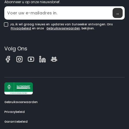
GPS robotmaaiers
Abonneer u op onze nieuwsbrief.
Waar te koop
Robotgrasmaaiers voor grote gazons
→
Ja, ik wil graag nieuws en updates van Sunseeker ontvangen. Ons
Privacybeleid
en onze
Gebruiksvoorwaarden
. bekijken.
Volg Ons
Gebruiksvoorwaarden
Privacybeleid
Garantiebeleid