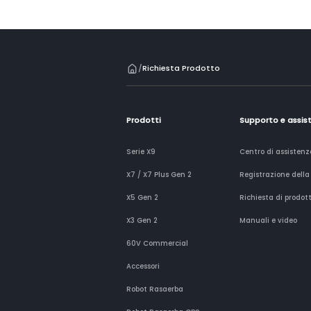
/
Richiesta Prodotto
Prodotti
Supporto e assis
Serie X9
Centro di assistenz
X7 / X7 Plus Gen 2
Registrazione della
X5 Gen 2
Richiesta di prodot
X3 Gen 2
Manuali e video
60V Commercial
Accessori
Robot Rasaerba