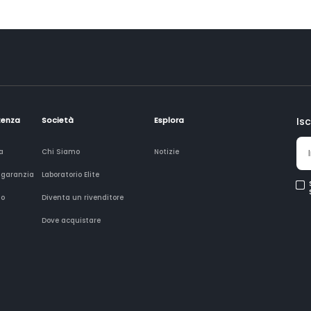
tenza
Società
Esplora
Isc
a
Chi Siamo
Notizie
 garanzia
Laboratorio Elite
to
Diventa un rivenditore
Dove acquistare