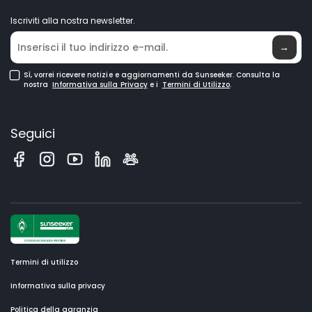
Diventa un rivenditore
Notizie
Robot Rasaerba GPS
Iscriviti alla nostra newsletter.
Dove acquistare
Robot Tagliaerba per Grandi Prati
→
Sì, vorrei ricevere notizie e aggiornamenti da Sunseeker. Consulta la
nostra
Informativa sulla Privacy
e i
Termini di Utilizzo
.
Seguici
Termini di utilizzo
Informativa sulla privacy
Politica della garanzia