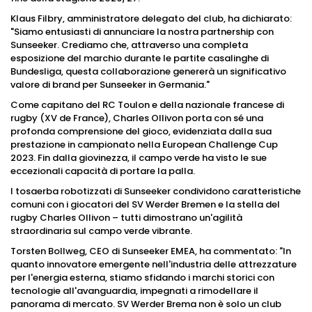
Klaus Filbry, amministratore delegato del club, ha dichiarato:
"Siamo entusiasti di annunciare la nostra partnership con
Sunseeker. Crediamo che, attraverso una completa
esposizione del marchio durante le partite casalinghe di
Bundesliga, questa collaborazione genererà un significativo
valore di brand per Sunseeker in Germania."
Come capitano del RC Toulon e della nazionale francese di
rugby (XV de France), Charles Ollivon porta con sé una
profonda comprensione del gioco, evidenziata dalla sua
prestazione in campionato nella European Challenge Cup
2023. Fin dalla giovinezza, il campo verde ha visto le sue
eccezionali capacità di portare la palla.
I tosaerba robotizzati di Sunseeker condividono caratteristiche
comuni con i giocatori del SV Werder Bremen e la stella del
rugby Charles Ollivon – tutti dimostrano un'agilità
straordinaria sul campo verde vibrante.
Torsten Bollweg, CEO di Sunseeker EMEA, ha commentato: "In
quanto innovatore emergente nell'industria delle attrezzature
per l'energia esterna, stiamo sfidando i marchi storici con
tecnologie all'avanguardia, impegnati a rimodellare il
panorama di mercato. SV Werder Brema non è solo un club