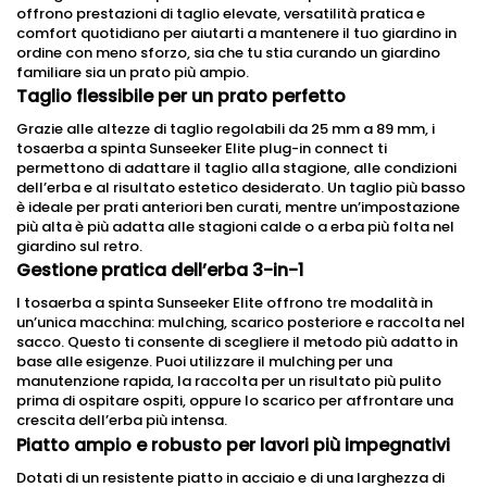
offrono prestazioni di taglio elevate, versatilità pratica e
comfort quotidiano per aiutarti a mantenere il tuo giardino in
ordine con meno sforzo, sia che tu stia curando un giardino
familiare sia un prato più ampio.
Taglio flessibile per un prato perfetto
Grazie alle altezze di taglio regolabili da 25 mm a 89 mm, i
tosaerba a spinta Sunseeker Elite plug-in connect ti
permettono di adattare il taglio alla stagione, alle condizioni
dell’erba e al risultato estetico desiderato. Un taglio più basso
è ideale per prati anteriori ben curati, mentre un’impostazione
più alta è più adatta alle stagioni calde o a erba più folta nel
giardino sul retro.
Gestione pratica dell’erba 3-in-1
I tosaerba a spinta Sunseeker Elite offrono tre modalità in
un’unica macchina: mulching, scarico posteriore e raccolta nel
sacco. Questo ti consente di scegliere il metodo più adatto in
base alle esigenze. Puoi utilizzare il mulching per una
manutenzione rapida, la raccolta per un risultato più pulito
prima di ospitare ospiti, oppure lo scarico per affrontare una
crescita dell’erba più intensa.
Piatto ampio e robusto per lavori più impegnativi
Dotati di un resistente piatto in acciaio e di una larghezza di