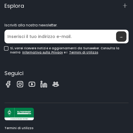
Esplora
Accessori
Manuali e video
Laboratorio Elite
Robot Rasaerba
Diventa un rivenditore
Notizie
Robot Rasaerba GPS
Iscriviti alla nostra newsletter.
Dove acquistare
Robot Tagliaerba per Grandi Prati
→
Sì, vorrei ricevere notizie e aggiornamenti da Sunseeker. Consulta la
nostra
Informativa sulla Privacy
e i
Termini di Utilizzo
.
Seguici
Termini di utilizzo