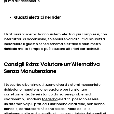
prima di riaccenderlo.
Guasti elettrici nei rider
I trattorini rasaerba hanno sistemi elettrici più complessi, con
interruttori di accensione, solenoidi e vari circuiti di sicurezza.
Individuare il guasto senza schema elettrico e multimetro
richiede molto tempo e può causare ulteriori cortocircuiti.
Consigli Extra: Valutare un’Alternativa
Senza Manutenzione
I tosaerba a benzina utilizzano diversi sistemi meccanici e
richiedono manutenzione regolare per funzionare
correttamente. Se sei stanco di risolvere problemi di
avviamento, i moderni
tosaerba
elettrici possono essere
un’alternativa più pratica. Funzionano a batteria, non hanno
candele, carburatore né controlli del livello dell’olio,
eliminando alla radice molte delle cause tipiche dei guasti di