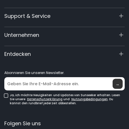
X7 / X7 Plus Gen 2
Hintere Schaftlänge
Hintere Schaftlänge
Support & Service
X9 Serie
1220 mm / 48"
1220 mm / 48"
X5 Gen 2
Support-Center
Unternehmen
X3 Gen 2
Garantie-Registrierung
Schnittlänge
Schnittlänge
60V Commercial
530 mm / 21"
530 mm / 21"
Produktanfrage
Über Uns
Entdecken
Zubehör
Handbücher & Videos
Elite Lab
Händler werden
Neuigkeiten
Schwerttyp
Schwerttyp
Doppelseitig lasergeschliffen
Doppelseitig lasergeschliffen
Abonnieren Sie unseren Newsletter.
Händlersuche
→
Messerbewegung
Messerbewegung
Ja, ich möchte Neuigkeiten und Updates von Sunseeker erhalten. Lesen
Gegenläufig
Gegenläufig
Sie unsere
Datenschutzerklärung
und
Nutzungsbedingungen
. Du
kannst den rundbrief jederzeit abbestellen.
Schwenkbarer Kopf
Schwenkbarer Kopf
Folgen Sie uns
180° / 11 Positionen
180° / 11 Positionen