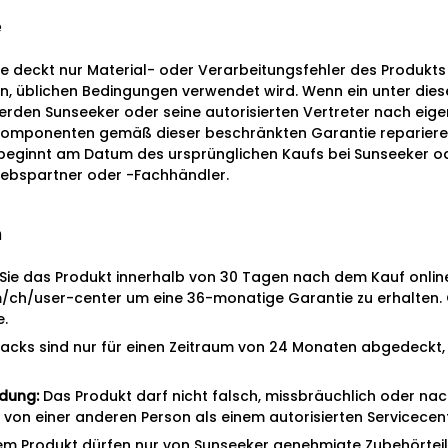
e
e deckt nur Material- oder Verarbeitungsfehler des Produkt
n, üblichen Bedingungen verwendet wird. Wenn ein unter die
 werden Sunseeker oder seine autorisierten Vertreter nach e
Komponenten gemäß dieser beschränkten Garantie reparieren
eginnt am Datum des ursprünglichen Kaufs bei Sunseeker od
iebspartner oder -Fachhändler.
n
 Sie das Produkt innerhalb von 30 Tagen nach dem Kauf onlin
m/ch/user-center um eine 36-monatige Garantie zu erhalten. O
e.
acks sind nur für einen Zeitraum von 24 Monaten abgedeckt
dung:
Das Produkt darf nicht falsch, missbräuchlich oder nac
r von einer anderen Person als einem autorisierten Servicecen
em Produkt dürfen nur von Sunseeker genehmigte Zubehörteil