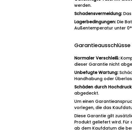
werden.
Schadensvermeidung:
Das
Lagerbedingungen:
Die Bat
Außentemperatur unter 0°C
Garantieausschlüsse
Normaler Verschleiß:
Kompo
dieser Garantie nicht abg
Unbefugte Wartung:
Schäd
Handhabung oder Überlast
Schäden durch Hochdruckr
abgedeckt.
Um einen Garantieanspruch
vorlegen, die das Kaufdat
Diese Garantie gilt zusätz
Produkt geliefert wird. Für
ab dem Kaufdatum die bes