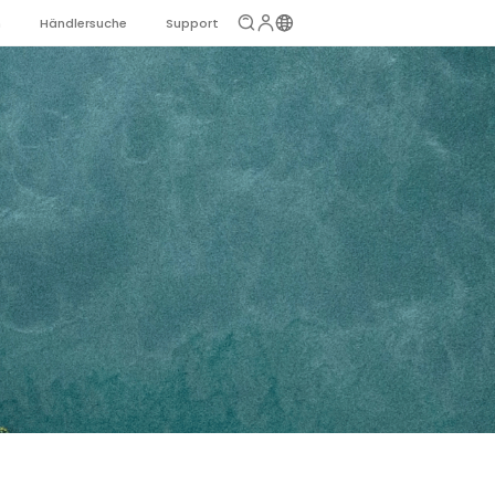
n
Händlersuche
Support