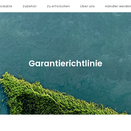
rodukte
Zubehör
Zu erforschen
Über uns
Händler werde
Garantierichtlinie