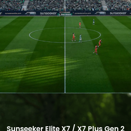
Jetzt kaufen
Jetzt kaufen
Mehr
Mehr
Sunseeker Elite X7 / X7 Plus Gen 2