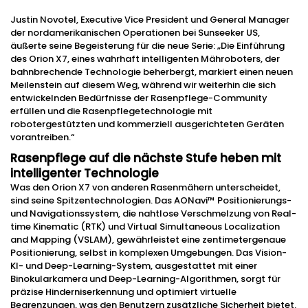
Justin Novotel, Executive Vice President und General Manager
der nordamerikanischen Operationen bei Sunseeker US,
äußerte seine Begeisterung für die neue Serie: „Die Einführung
des Orion X7, eines wahrhaft intelligenten Mähroboters, der
bahnbrechende Technologie beherbergt, markiert einen neuen
Meilenstein auf diesem Weg, während wir weiterhin die sich
entwickelnden Bedürfnisse der Rasenpflege-Community
erfüllen und die Rasenpflegetechnologie mit
robotergestützten und kommerziell ausgerichteten Geräten
vorantreiben.“
Rasenpflege auf die nächste Stufe heben mit
intelligenter Technologie
Was den Orion X7 von anderen Rasenmähern unterscheidet,
sind seine Spitzentechnologien. Das AONavi™ Positionierungs-
und Navigationssystem, die nahtlose Verschmelzung von Real-
time Kinematic (RTK) und Virtual Simultaneous Localization
and Mapping (VSLAM), gewährleistet eine zentimetergenaue
Positionierung, selbst in komplexen Umgebungen. Das Vision-
KI- und Deep-Learning-System, ausgestattet mit einer
Binokularkamera und Deep-Learning-Algorithmen, sorgt für
präzise Hinderniserkennung und optimiert virtuelle
Begrenzungen, was den Benutzern zusätzliche Sicherheit bietet.