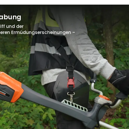
habung
ff und der
zieren Ermüdungserscheinungen –