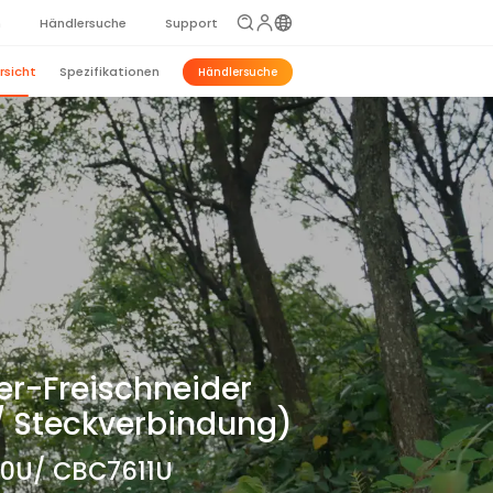
n
Händlersuche
Support
rsicht
Spezifikationen
Händlersuche
er-Freischneider
/ Steckverbindung)
0U/ CBC7611U