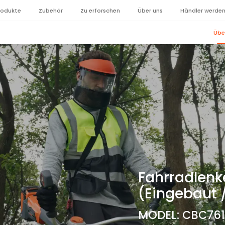
rodukte
Zubehör
Zu erforschen
Über uns
Händler werde
Übe
Fahrradlenk
(Eingebaut 
MODEL: CBC761