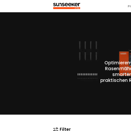
P
Optimieren 
Rasenmäher.
smarter
praktischen 
Filter