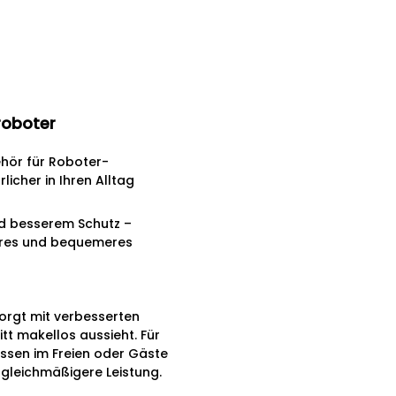
roboter
ehör für Roboter-
licher in Ihren Alltag
nd besserem Schutz –
ereres und bequemeres
orgt mit verbesserten
t makellos aussieht. Für
essen im Freien oder Gäste
 gleichmäßigere Leistung.