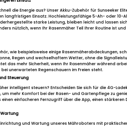
längeren Einsatz
ell die Energie aus? Unser Akku-Zubehör für Sunseeker Elite X
n langfristigen Einsatz. Hochleistungsfähige 5-Ah- oder 10-
derhergestellte starke Leistung, bleiben leicht und lassen sic
ders nützlich, wenn Ihr Rasenmäher Teil Ihrer Routine ist un
ehör, wie beispielsweise einige Rasenmäherabdeckungen, sc
onne, Regen und wechselhaftem Wetter, ohne die Signalleistu
utet das mehr Sicherheit, wenn Ihr Rasenmäher während arbe
bei unerwarteten Regenschauern im Freien steht.
 und Steuerung
her intelligent steuern? Entscheiden Sie sich für die 4G-Lad
e, um mehr Komfort bei der Rasen- und Gartenpflege zu genie
einen einfacheren Fernzugriff über die App, einen stärkeren
d Wartung
 Einrichtung und Wartung unseres Mähroboters mit praktisch