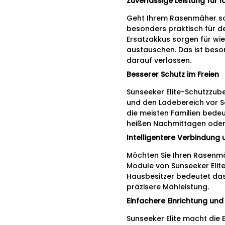
Zuverlässige Leistung für 
Geht Ihrem Rasenmäher schn
besonders praktisch für de
Ersatzakkus sorgen für wie
austauschen. Das ist beson
darauf verlassen.
Besserer Schutz im Freien
Sunseeker Elite-Schutzzub
und den Ladebereich vor S
die meisten Familien bede
heißen Nachmittagen oder 
Intelligentere Verbindung
Möchten Sie Ihren Rasenmä
Module von Sunseeker Elit
Hausbesitzer bedeutet das 
präzisere Mähleistung.
Einfachere Einrichtung un
Sunseeker Elite macht die