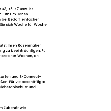
3, X5, X7 usw. ist
Ah-Lithium-Ionen-
h bei Bedarf einfacher
d Sie sich Woche für Woche
hützt Ihren Rasenmäher
ng zu beeinträchtigen. Für
itsreicher Wochen, an
ekarten und S-Connect-
ßen. Für vielbeschäftigte
 Diebstahlschutz und
em Zubehör wie