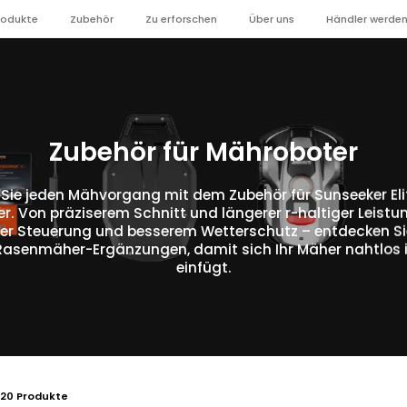
rodukte
Zubehör
Zu erforschen
Über uns
Händler werde
Zubehör für Mähroboter
Sie jeden Mähvorgang mit dem Zubehör für Sunseeker El
 Von präziserem Schnitt und längerer r-haltiger Leistun
er Steuerung und besserem Wetterschutz – entdecken Si
Rasenmäher-Ergänzungen, damit sich Ihr Mäher nahtlos in
einfügt.
20 Produkte