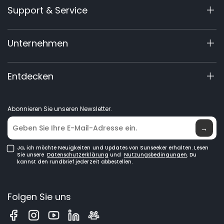
Support & Service
X9 Serie
X5 Gen 2
Support-Center
Unternehmen
X3 Gen 2
Garantie-Registrierung
60V Commercial
Produktanfrage
Über Uns
Entdecken
Zubehör
Handbücher & Videos
Elite Lab
Händler werden
Neuigkeiten
Abonnieren Sie unseren Newsletter.
Händlersuche
→
Ja, ich möchte Neuigkeiten und Updates von Sunseeker erhalten. Lesen
Sie unsere
Datenschutzerklärung
und
Nutzungsbedingungen
. Du
kannst den rundbrief jederzeit abbestellen.
Folgen Sie uns