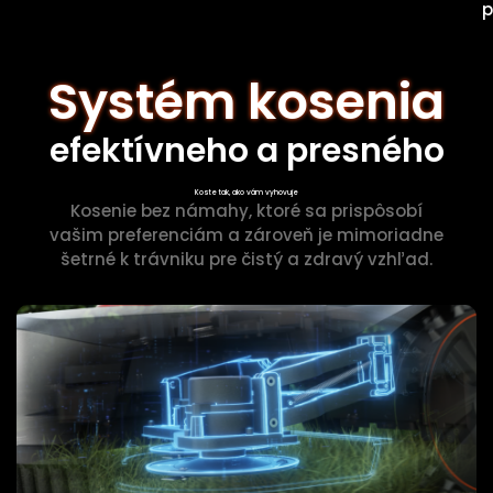
p
Systém kosenia
efektívneho a presného
Koste tak, ako vám vyhovuje
Kosenie bez námahy, ktoré sa prispôsobí
vašim preferenciám a zároveň je mimoriadne
šetrné k trávniku pre čistý a zdravý vzhľad.