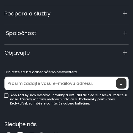
X7 / X7 Plus Gen 2
Podpora a služby
X5 Gen 2
X3 Gen 2
Centrum podpory
Spoločnosť
60 V – profesionálny rad
Registrácia záruky
Príslušenstvo
Dopyt k produktu
O nás
Objavujte
Návody a videá
Elite Lab
Staňte sa predajcom
Novinky
Prihláste sa na odber nášho newslettera.
Kde kúpiť
→
Áno, rád by som dostával novinky a aktualizácie od Sunseeker. Pozrite si
naše
Zásady ochrany osobných údajov
a
Podmienky používania.
Kedykoľvek sa môžete odhlásiť z odberu bulletinu.
Sledujte nás