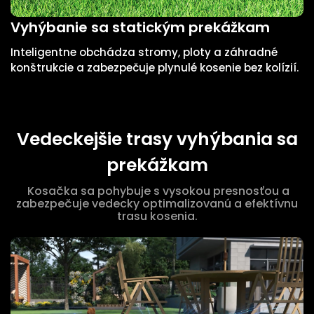
Vyhýbanie sa statickým prekážkam
V
Inteligentne obchádza stromy, ploty a záhradné
O
konštrukcie a zabezpečuje plynulé kosenie bez kolízií.
d
b
Vedeckejšie trasy vyhýbania sa
prekážkam
Kosačka sa pohybuje s vysokou presnosťou a
zabezpečuje vedecky optimalizovanú a efektívnu
trasu kosenia.