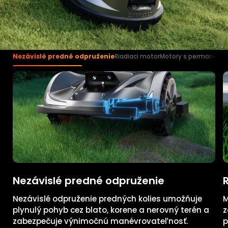
Nezávislé predné odpruženie
Riadiaci motor
Motory s permanent
Nezávislé predné odpruženie
Nezávislé odpruženie predných kolies umožňuje
M
plynulý pohyb cez blato, korene a nerovný terén a
z
zabezpečuje výnimočnú manévrovateľnosť.
p