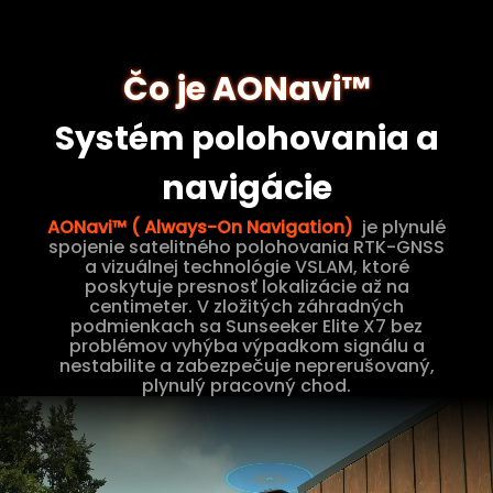
Čo je AONavi™
Systém polohovania a
navigácie
AONavi™ ( Always-On Navigation)
je plynulé
spojenie satelitného polohovania RTK-GNSS
a vizuálnej technológie VSLAM, ktoré
poskytuje presnosť lokalizácie až na
centimeter. V zložitých záhradných
podmienkach sa Sunseeker Elite X7 bez
problémov vyhýba výpadkom signálu a
nestabilite a zabezpečuje neprerušovaný,
plynulý pracovný chod.