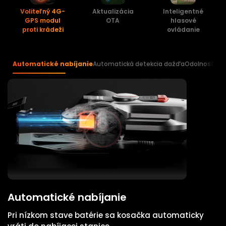
Voliteľný 4G-
Aktualizácia
Inteligentné
GPS modul
OTA
hlasové
proti krádeži
ovládanie
Automatické nabíjanie
Automatická detekcia dažďa
Odolnosť voč
Automatické nabíjanie
Pri nízkom stave batérie sa kosačka automaticky