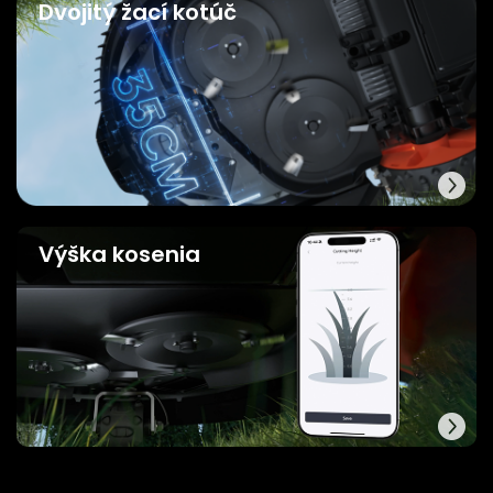
Dvojitý žací kotúč
Výška kosenia