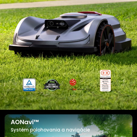
AONavi™
Systém polohovania a navigácie