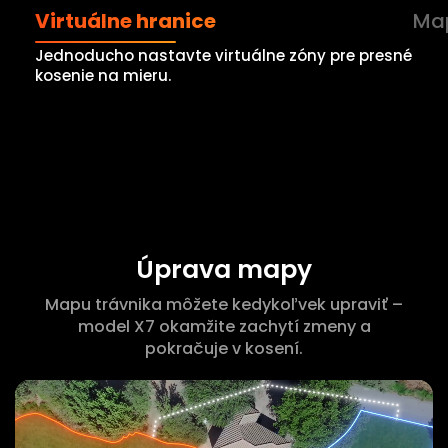
Virtuálne hranice
Map
Jednoducho nastavte virtuálne zóny pre presné
kosenie na mieru.
Úprava mapy
Mapu trávnika môžete kedykoľvek upraviť –
model X7 okamžite zachytí zmeny a
pokračuje v kosení.