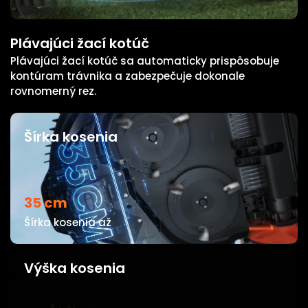
Plávajúci žací kotúč
Plávajúci žací kotúč sa automaticky prispôsobuje
kontúram trávnika a zabezpečuje dokonale
rovnomerný rez.
Šírka kosenia
35 cm
Šírka kosenia až
Výška kosenia