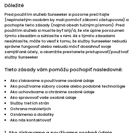
Dôležité
Pred použitím služieb Sunseeker si pozorne prečítajte
(neplnoletým osobám by mali pomôcť zákonní zástupcovia) a
pochopte tieto zásady (najmä obsah tučným písmom). Pred
použitím služieb si musíte byť istý/á, že ste úplne porozumeli
týmto zásadám a súhlasíte s nimi. Ak s týmito zásadami
nesúhlasíte, môže to viesť k tomu, že služby Sunseeker nebudú
správne fungovať alebo nebudú môcť dosiahnuť svoje
zamýšľané účely, a okamžite prestanete pristupovať/používať
služby Sunseeker.
Tieto zásady vám pomôžu pochopiť nasledovné:
Ako získavame a používame osobné údaje
Ako používame súbory cookie alebo podobné technológie
Ako uchovávame a chránime osobné údaje
Ako spravovať vaše osobné údaje
Služby tretích strán
Ochrana maloletých
Oznámenia a dodatky
Ako nás kontaktovať
1. Ako získavame a používame osobné údaje