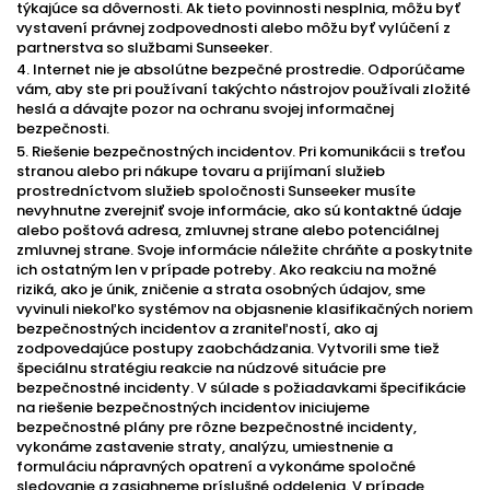
týkajúce sa dôvernosti. Ak tieto povinnosti nesplnia, môžu byť
vystavení právnej zodpovednosti alebo môžu byť vylúčení z
partnerstva so službami Sunseeker.
4. Internet nie je absolútne bezpečné prostredie. Odporúčame
vám, aby ste pri používaní takýchto nástrojov používali zložité
heslá a dávajte pozor na ochranu svojej informačnej
bezpečnosti.
5. Riešenie bezpečnostných incidentov. Pri komunikácii s treťou
stranou alebo pri nákupe tovaru a prijímaní služieb
prostredníctvom služieb spoločnosti Sunseeker musíte
nevyhnutne zverejniť svoje informácie, ako sú kontaktné údaje
alebo poštová adresa, zmluvnej strane alebo potenciálnej
zmluvnej strane. Svoje informácie náležite chráňte a poskytnite
ich ostatným len v prípade potreby. Ako reakciu na možné
riziká, ako je únik, zničenie a strata osobných údajov, sme
vyvinuli niekoľko systémov na objasnenie klasifikačných noriem
bezpečnostných incidentov a zraniteľností, ako aj
zodpovedajúce postupy zaobchádzania. Vytvorili sme tiež
špeciálnu stratégiu reakcie na núdzové situácie pre
bezpečnostné incidenty. V súlade s požiadavkami špecifikácie
na riešenie bezpečnostných incidentov iniciujeme
bezpečnostné plány pre rôzne bezpečnostné incidenty,
vykonáme zastavenie straty, analýzu, umiestnenie a
formuláciu nápravných opatrení a vykonáme spoločné
sledovanie a zasiahneme príslušné oddelenia. V prípade