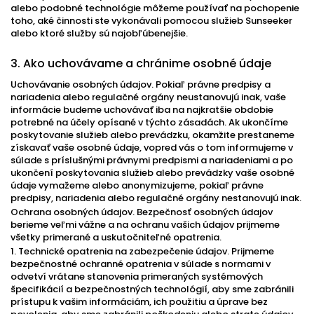
alebo podobné technológie môžeme používať na pochopenie
toho, aké činnosti ste vykonávali pomocou služieb Sunseeker
alebo ktoré služby sú najobľúbenejšie.
3. Ako uchovávame a chránime osobné údaje
Uchovávanie osobných údajov. Pokiaľ právne predpisy a
nariadenia alebo regulačné orgány neustanovujú inak, vaše
informácie budeme uchovávať iba na najkratšie obdobie
potrebné na účely opísané v týchto zásadách. Ak ukončíme
poskytovanie služieb alebo prevádzku, okamžite prestaneme
získavať vaše osobné údaje, vopred vás o tom informujeme v
súlade s príslušnými právnymi predpismi a nariadeniami a po
ukončení poskytovania služieb alebo prevádzky vaše osobné
údaje vymažeme alebo anonymizujeme, pokiaľ právne
predpisy, nariadenia alebo regulačné orgány nestanovujú inak.
Ochrana osobných údajov. Bezpečnosť osobných údajov
berieme veľmi vážne a na ochranu vašich údajov prijmeme
všetky primerané a uskutočniteľné opatrenia.
1. Technické opatrenia na zabezpečenie údajov. Prijmeme
bezpečnostné ochranné opatrenia v súlade s normami v
odvetví vrátane stanovenia primeraných systémových
špecifikácií a bezpečnostných technológií, aby sme zabránili
prístupu k vašim informáciám, ich použitiu a úprave bez