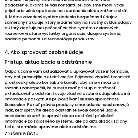
podozrenie, okamžite nás kontaktujte, aby sme mohli včas
prijať príslušné opatrenia na zabránenie alebo zníženie strát.
6. Máme zavedený systém riadenia bezpečnosti údajov
zameraný na údaje, ktorý je zameraný na životný cyklus údajov
a ktorý zlepšuje bezpečnosť celého systému z viacerých
rozmerov vrátane výstavby organizácie, dizajnu systému,
riadenia personálu a technológie produktov.
4. Ako spravovať osobné údaje
Prístup, aktualizácia a odstránenie
Odporúčame vám aktualizovať a upravovať vaše informácie,
aby boli presnejšie a efektívnejšie. Prijmeme vhodné technické
prostriedky alebo kontaktné kanály, aby sme v možnom
rozsahu zabezpečili, že budete mať prístup a možnosť
aktualizovať a odstrániť svoje vlastné osobné údaje alebo iné
informácie poskytnuté pri používaní služieb spoločnosti
Sunseeker. Pokiaľ právne predpisy a nariadenia neustanovujú
inak, keď upravíte alebo odstránite svoje osobné údaje,
nesmieme okamžite upraviť alebo odstrániť príslušné
informácie zo záložného systému, ale po aktualizácii zálohy
tieto informácie upravíme alebo odstránime.
Zrušenie účtu