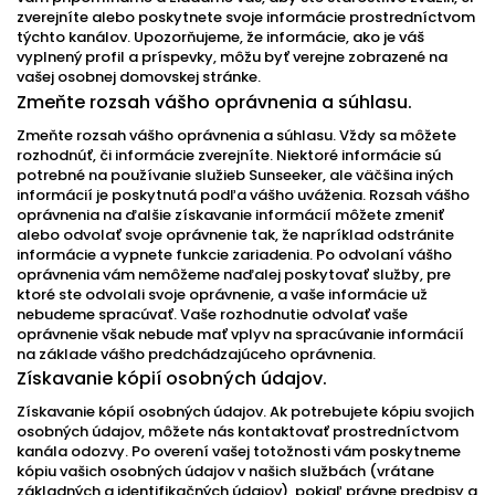
zverejníte alebo poskytnete svoje informácie prostredníctvom
týchto kanálov. Upozorňujeme, že informácie, ako je váš
vyplnený profil a príspevky, môžu byť verejne zobrazené na
vašej osobnej domovskej stránke.
Zmeňte rozsah vášho oprávnenia a súhlasu.
Zmeňte rozsah vášho oprávnenia a súhlasu. Vždy sa môžete
rozhodnúť, či informácie zverejníte. Niektoré informácie sú
potrebné na používanie služieb Sunseeker, ale väčšina iných
informácií je poskytnutá podľa vášho uváženia. Rozsah vášho
oprávnenia na ďalšie získavanie informácií môžete zmeniť
alebo odvolať svoje oprávnenie tak, že napríklad odstránite
informácie a vypnete funkcie zariadenia. Po odvolaní vášho
oprávnenia vám nemôžeme naďalej poskytovať služby, pre
ktoré ste odvolali svoje oprávnenie, a vaše informácie už
nebudeme spracúvať. Vaše rozhodnutie odvolať vaše
oprávnenie však nebude mať vplyv na spracúvanie informácií
na základe vášho predchádzajúceho oprávnenia.
Získavanie kópií osobných údajov.
Získavanie kópií osobných údajov. Ak potrebujete kópiu svojich
osobných údajov, môžete nás kontaktovať prostredníctvom
kanála odozvy. Po overení vašej totožnosti vám poskytneme
kópiu vašich osobných údajov v našich službách (vrátane
základných a identifikačných údajov), pokiaľ právne predpisy a