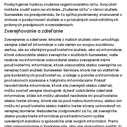
Poskytujeme funkciu zrušenia registrovaného účtu. Svoj účet
môžete zrušiť sami na stránke „Zrušenie účtu“ v rámci služieb
Sunseeker za predpokladu, že to spĺňa podmienky stanovené v
zmluve o poskytovaní služieb a v príslušných vnútroštátnych
právnych predpisoch a nariadeniach.
Zverejňovanie a zdieľanie
Zverejnenie a zdieľanie. Mnohé z našich služieb vám umožňujú
verejne zdieľať informácie o vás nielen so svojou sociálnou
sieťou, ale so všetkými používateľmi služieb, ako sú informácie,
ktoré odovzdáte alebo zverejníte v službách Sunseeker, vaše
reakcie na informácie odovzdané alebo zverejnené inými
používateľmi, informácie, ktoré odovzdáte alebo zverejníte vo
verejnej časti služieb Sunseeker Services, ktoré nie sú viditeľné
pre konkrétnych používateľov, a údaje o polohe a informácie o
protokoloch súvisiace s takýmito informáciami. Pokiaľ
neodstránite informácie, ktoré ste zverejnili alebo zdieľali,
môžu zostať verejne dostupné. Aj keď odstránite zdieľané
informácie, stále ich môžu ukladať nezávisle iní používatelia
alebo tretie strany, ktoré nie sú pod našou kontrolou, alebo ich
môžu iní používatelia alebo takéto tretie strany uchovávať vo
verejnej doméne. Nebudeme zodpovední za to, ak zverejníte
alebo poskytnete informácie prostredníctvom vyššie
uvedených kanálov a spôsobíte únik svojich informácií. Preto
vám pripomíname a žiadame vás, aby ste starostlivo zvážili, či