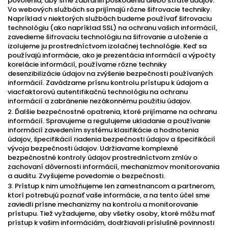
povolenia, aby sme zabránili poškodeniu alebo strate údajov.
Vo webových službách sa prijímajú rôzne šifrovacie techniky.
Napríklad v niektorých službách budeme používať šifrovaciu
technológiu (ako napríklad SSL) na ochranu vašich informácií,
zavedieme šifrovaciu technológiu na šifrovanie a uloženie a
izolujeme ju prostredníctvom izolačnej technológie. Keď sa
používajú informácie, ako je prezentácia informácií a výpočty
korelácie informácií, používame rôzne techniky
desenzibilizácie údajov na zvýšenie bezpečnosti používaných
informácií. Zavádzame prísnu kontrolu prístupu k údajom a
viacfaktorovú autentifikačnú technológiu na ochranu
informácií a zabránenie nezákonnému použitiu údajov.
2. Ďalšie bezpečnostné opatrenia, ktoré prijímame na ochranu
informácií. Spravujeme a regulujeme ukladanie a používanie
informácií zavedením systému klasifikácie a hodnotenia
údajov, špecifikácií riadenia bezpečnosti údajov a špecifikácií
vývoja bezpečnosti údajov. Udržiavame komplexné
bezpečnostné kontroly údajov prostredníctvom zmlúv o
zachovaní dôvernosti informácií, mechanizmov monitorovania
a auditu. Zvyšujeme povedomie o bezpečnosti.
3. Prístup k nim umožňujeme len zamestnancom a partnerom,
ktorí potrebujú poznať vaše informácie, a na tento účel sme
zaviedli prísne mechanizmy na kontrolu a monitorovanie
prístupu. Tiež vyžadujeme, aby všetky osoby, ktoré môžu mať
prístup k vašim informáciám, dodržiavali príslušné povinnosti