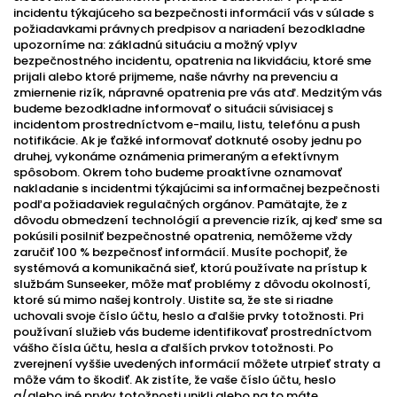
incidentu týkajúceho sa bezpečnosti informácií vás v súlade s
požiadavkami právnych predpisov a nariadení bezodkladne
upozorníme na: základnú situáciu a možný vplyv
bezpečnostného incidentu, opatrenia na likvidáciu, ktoré sme
prijali alebo ktoré prijmeme, naše návrhy na prevenciu a
zmiernenie rizík, nápravné opatrenia pre vás atď. Medzitým vás
budeme bezodkladne informovať o situácii súvisiacej s
incidentom prostredníctvom e-mailu, listu, telefónu a push
notifikácie. Ak je ťažké informovať dotknuté osoby jednu po
druhej, vykonáme oznámenia primeraným a efektívnym
spôsobom. Okrem toho budeme proaktívne oznamovať
nakladanie s incidentmi týkajúcimi sa informačnej bezpečnosti
podľa požiadaviek regulačných orgánov. Pamätajte, že z
dôvodu obmedzení technológií a prevencie rizík, aj keď sme sa
pokúsili posilniť bezpečnostné opatrenia, nemôžeme vždy
zaručiť 100 % bezpečnosť informácií. Musíte pochopiť, že
systémová a komunikačná sieť, ktorú používate na prístup k
službám Sunseeker, môže mať problémy z dôvodu okolností,
ktoré sú mimo našej kontroly. Uistite sa, že ste si riadne
uchovali svoje číslo účtu, heslo a ďalšie prvky totožnosti. Pri
používaní služieb vás budeme identifikovať prostredníctvom
vášho čísla účtu, hesla a ďalších prvkov totožnosti. Po
zverejnení vyššie uvedených informácií môžete utrpieť straty a
môže vám to škodiť. Ak zistíte, že vaše číslo účtu, heslo
a/alebo iné prvky totožnosti unikli alebo na to máte