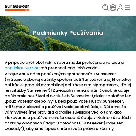
Podmienky Používania
V prípade akéhokoľvek rozporu medzi preloženou verziou a
anglickou verziou
má prednosť anglická verzia.
Vitajte v službách ponúkaných spoločnosťou Sunseeker
(vrátane webovej stránky spoločnosti Sunseeker a jej klientskej
aplikácie, produktov mobilnej aplikácie a miniprogramov, ďalej
len „služby Sunseeker“)! Zaviazali sme sa chrániť osobné údaje
a súkromie používateľov služieb Sunseeker (ďalej spoločne len
„používatelia“ alebo „vy“). Keď používate služby Sunseeker,
môžeme získavať a používať vaše osobné údaje. Dúfame, že
vám vysvetlíme pravidlá a ďalšie súvisiace veci o tom, ako
získavame a používame vaše osobné údaje v týchto zásadách
ochrany osobných údajov spoločnosti Sunseeker (ďalej len
„zásady“), aby sme lepšie chránili vaše práva a záujmy.