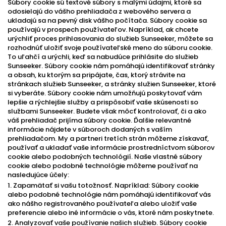
Súbory cookie sú textové súbory s malými údajmi, ktoré sa
odosielajú do vášho prehliadača z webového servera a
ukladajú sa na pevný disk vášho počítača. Súbory cookie sa
používajú v prospech používateľov. Napríklad, ak chcete
urýchliť proces prihlasovania do služieb Sunseeker, môžete sa
rozhodnúť uložiť svoje používateľské meno do súboru cookie.
To uľahčí a urýchli, keď sa nabudúce prihlásite do služieb
Sunseeker. Súbory cookie nám pomáhajú identifikovať stránky
a obsah, ku ktorým sa pripájate, čas, ktorý strávite na
stránkach služieb Sunseeker, a stránky služien Sunseeker, ktoré
si vyberáte. Súbory cookie nám umožňujú poskytovať vám
lepšie a rýchlejšie služby a prispôsobiť vaše skúsenosti so
službami Sunseeker. Budete však môcť kontrolovať, či a ako
váš prehliadač prijíma súbory cookie. Ďalšie relevantné
informácie nájdete v súboroch dodaných s vaším
prehliadačom. My a partneri tretích strán môžeme získavať,
používať a ukladať vaše informácie prostredníctvom súborov
cookie alebo podobných technológií. Naše vlastné súbory
cookie alebo podobné technológie môžeme používať na
nasledujúce účely:
1. Zapamätať si vašu totožnosť. Napríklad: Súbory cookie
alebo podobné technológie nám pomáhajú identifikovať vás
ako nášho registrovaného používateľa alebo uložiť vaše
preferencie alebo iné informácie o vás, ktoré nám poskytnete.
2. Analyzovať vaše používanie našich služieb. Súbory cookie