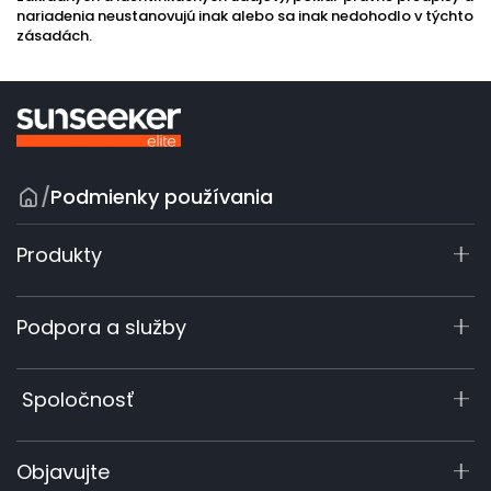
nariadenia neustanovujú inak alebo sa inak nedohodlo v týchto
zásadách.
/
Podmienky používania
Produkty
X7 / X7 Plus Gen 2
Podpora a služby
X5 Gen 2
X3 Gen 2
Centrum podpory
Spoločnosť
60 V – profesionálny rad
Registrácia záruky
Príslušenstvo
Dopyt k produktu
O nás
Objavujte
Návody a videá
Elite Lab