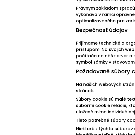
Právnym základom spracúvan
vykonáva v rámci oprávne
optimalizovaného pre zari
Bezpečnosť údajov
Prijímame technické a or
prístupom. Na svojich web
počítača na náš server a 
symbol zámky v stavovom r
Požadované súbory c
Na našich webových strán
stránok.
Súbory cookie sú malé text
súbormi cookie relácie, kt
uložené mimo individuálnej 
Tieto potrebné súbory coo
Niektoré z týchto súborov
identifikovateľné. Môžu b