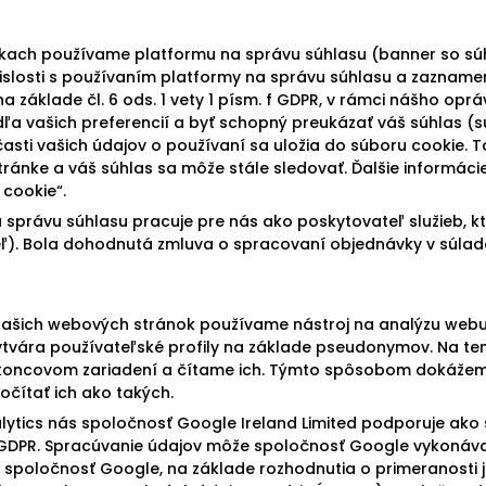
kach používame platformu na správu súhlasu (banner so s
vislosti s používaním platformy na správu súhlasu a zaznam
na základe čl. 6 ods. 1 vety 1 písm. f GDPR, v rámci nášho op
a vašich preferencií a byť schopný preukázať váš súhlas (s
 časti vašich údajov o používaní sa uložia do súboru cookie.
tránke a váš súhlas sa môže stále sledovať. Ďalšie informác
cookie“.
správu súhlasu pracuje pre nás ako poskytovateľ služieb, kt
). Bola dohodnutá zmluva o spracovaní objednávky v súlade 
našich webových stránok používame nástroj na analýzu webu 
ytvára používateľské profily na základe pseudonymov. Na ten
koncovom zariadení a čítame ich. Týmto spôsobom dokážem
počítať ich ako takých.
lytics nás spoločnosť Google Ireland Limited podporuje ako
a GDPR. Spracúvanie údajov môže spoločnosť Google vykonáva
 o spoločnosť Google, na základe rozhodnutia o primeranosti