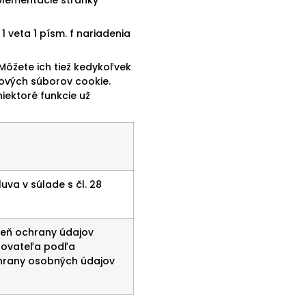
 veta 1 písm. f nariadenia
Môžete ich tiež kedykoľvek
ových súborov cookie.
iektoré funkcie už
va v súlade s čl. 28
veň ochrany údajov
ytovateľa podľa
hrany osobných údajov