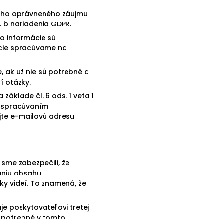
nášho oprávneného záujmu
. b nariadenia GDPR.
o informácie sú
ácie spracúvame na
 ak už nie sú potrebné a
í otázky.
áklade čl. 6 ods. 1 veta 1
o spracúvaním
ujte e-mailovú adresu
sme zabezpečili, že
aniu obsahu
ky videí. To znamená, že
je poskytovateľovi tretej
ky potrebné v tomto