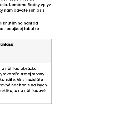
vania. Nemáme žiadny vplyv
žky nám dávate súhlas s
 kliknutím na náhľad
nasledujúcej tabuľke
súhlasu
i na náhľad obrázka,
tovateľa tretej strany
kamžite. Ak si neželáte
ovné načítanie na iných
neklikajte na náhľadové