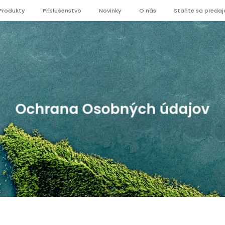
Produkty
Príslušenstvo
Novinky
O nás
Staňte sa preda
Ochrana Osobných údajov