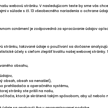
i našu webovú stránku. V nasledujúcom texte by sme vás chce
jmi v súlade s čl. 13 všeobecného nariadenia o ochrane údaj
ávnom oznámení je zodpovedná za spracúvanie údajov opísan
vú stránku, takzvané údaje o používaní sa dočasne analyz
atistické účely s cieľom zlepšiť kvalitu našej webovej stránky
vaného obsahu,
údajov,
ý obsah, obsah sa nenašiel),
ho prehliadača a operačného systému,
orej stránky ste prišli na našu,
počítača, ktorá je skrátená takým spôsobom, aby už nebolo
 údaje sa analyzujú iba v anonymizovanej podobe.