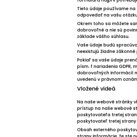
Tieto údaje používame na 
odpovedať na vašu otázku. 
Okrem toho sa môžete sami
dobrovoľné a nie sú povin
základe vášho súhlasu.
Vaše údaje budú spracúvan
neexistujú žiadne zákonné 
Pokiaľ sa vaše údaje pren
písm. f nariadenia GDPR, 
dobrovoľných informácií m
uvedenú v právnom oznám
Vložené videá
Na naše webové stránky vk
prístup na naše webové st
poskytovateľa tretej stran
poskytovateľ tretej stran
Obsah externého poskytova
strany informácie, že ste 