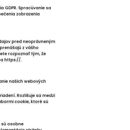
nia GDPR. Spracúvanie sa
pečenia zobrazenia
 údajov pred neoprávneným
 prenášajú z vášho
ete rozpoznať tým, že
 https://.
anie našich webových
iadení. Rozlišuje sa medzi
úbormi cookie, ktoré sú
e sú osobne
plementácie stránky