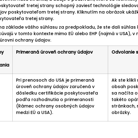
oskytovateľ tretej strany schopný zaviesť technológie sledo
jov poskytovateľom tretej strany. Kliknutím na obrázok uká
tovateľa tretej strany.
na základe vášho súhlasu za predpokladu, že ste dali súhlas
cúvajú v tomto kontexte mimo EÚ alebo EHP (najmä v USA), v 
úrovni ochrany údajov.
ny
Primeraná úroveň ochrany údajov
Odvolanie 
ania
Pri prenosoch do USA je primeraná
Ak ste klikl
úroveň ochrany údajov zaručená v
obsah posky
dôsledku certifikácie poskytovateľa
sa načíta o
podľa rozhodnutia o primeranosti
takéto opät
(Rámec ochrany osobných údajov
stránkach, 
medzi EÚ a USA).
obrázky.