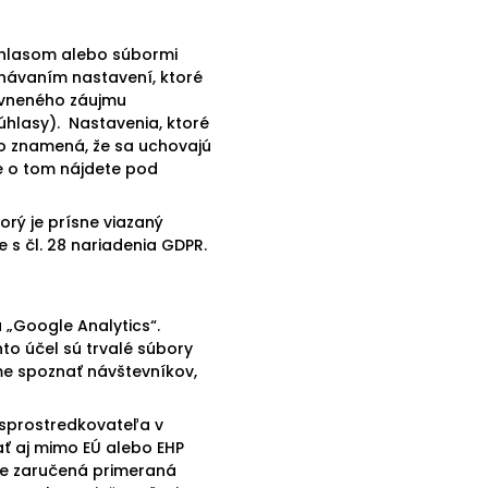
úhlasom alebo súbormi
enávaním nastavení, ktoré
rávneného záujmu
úhlasy). Nastavenia, ktoré
 To znamená, že sa uchovajú
ie o tom nájdete pod
orý je prísne viazaný
s čl. 28 nariadenia GDPR.
„Google Analytics“.
to účel sú trvalé súbory
e spoznať návštevníkov,
 sprostredkovateľa v
ť aj mimo EÚ alebo EHP
 je zaručená primeraná