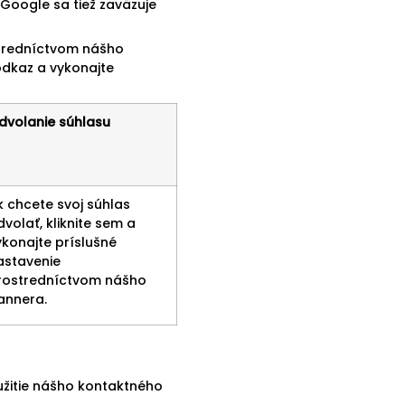
Google sa tiež zaväzuje
stredníctvom nášho
 odkaz a vykonajte
dvolanie súhlasu
k chcete svoj súhlas
volať, kliknite sem a
ykonajte príslušné
astavenie
rostredníctvom nášho
annera.
žitie nášho kontaktného