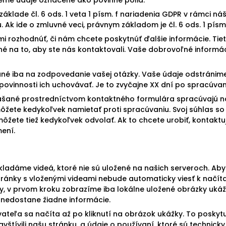
základe čl. 6 ods. 1 veta 1 písm. f nariadenia GDPR v rámci 
Ak ide o zmluvné veci, právnym základom je čl. 6 ods. 1 písm
 rozhodnúť, či nám chcete poskytnúť ďalšie informácie. Tiet
né na to, aby ste nás kontaktovali. Vaše dobrovoľné inform
é iba na zodpovedanie vašej otázky. Vaše údaje odstránime,
povinnosti ich uchovávať. Je to zvyčajne XX dní po spracúvan
ášané prostredníctvom kontaktného formulára spracúvajú na z
môžete kedykoľvek namietať proti spracúvaniu. Svoj súhlas s
ôžete tiež kedykoľvek odvolať. Ak to chcete urobiť, kontakt
ení.
ladáme videá, ktoré nie sú uložené na našich serveroch. Aby 
ránky s vloženými videami nebude automaticky viesť k načít
y, v prvom kroku zobrazíme iba lokálne uložené obrázky ukáž
y nedostane žiadne informácie.
teľa sa načíta až po kliknutí na obrázok ukážky. To poskytu
navštívili našu stránku, a údaje o používaní, ktoré sú technic