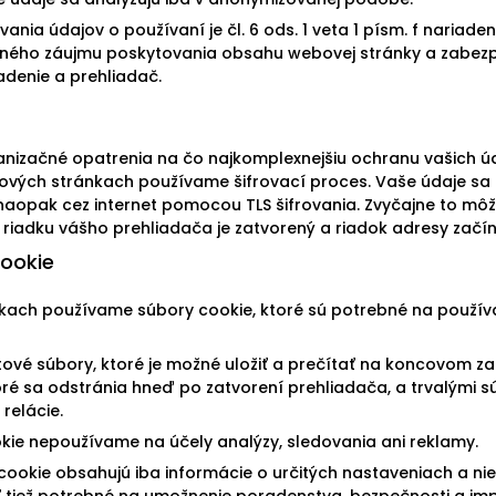
ia údajov o používaní je čl. 6 ods. 1 veta 1 písm. f nariade
ného záujmu poskytovania obsahu webovej stránky a zabez
adenie a prehliadač.
ganizačné opatrenia na čo najkomplexnejšiu ochranu vašich
ových stránkach používame šifrovací proces. Vaše údaje sa
naopak cez internet pomocou TLS šifrovania. Zvyčajne to môž
iadku vášho prehliadača je zatvorený a riadok adresy začína
ookie
kach používame súbory cookie, ktoré sú potrebné na použív
ové súbory, ktoré je možné uložiť a prečítať na koncovom zar
oré sa odstránia hneď po zatvorení prehliadača, a trvalými s
relácie.
kie nepoužívame na účely analýzy, sledovania ani reklamy.
 cookie obsahujú iba informácie o určitých nastaveniach a ni
yť tiež potrebné na umožnenie poradenstva, bezpečnosti a im