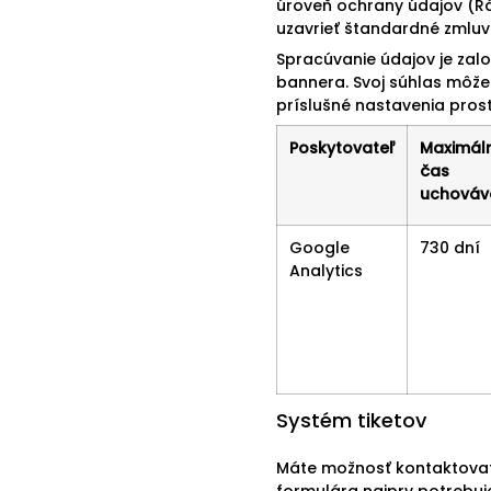
úroveň ochrany údajov (R
uzavrieť štandardné zmluv
Spracúvanie údajov je zal
bannera. Svoj súhlas môžet
príslušné nastavenia pro
Poskytovateľ
Maximál
čas
uchováv
Google
730 dní
Analytics
Systém tiketov
Máte možnosť kontaktovať
formulára najprv potrebuj