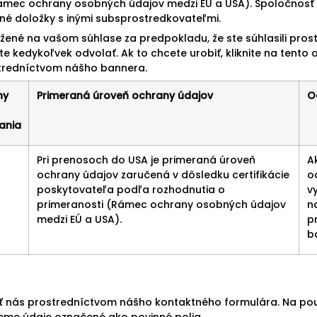
ámec ochrany osobných údajov medzi EÚ a USA). Spoločnosť 
né doložky s inými subsprostredkovateľmi.
ožené na vašom súhlase za predpokladu, že ste súhlasili pro
e kedykoľvek odvolať. Ak to chcete urobiť, kliknite na tento
stredníctvom nášho bannera.
ny
Primeraná úroveň ochrany údajov
O
ania
Pri prenosoch do USA je primeraná úroveň
A
ochrany údajov zaručená v dôsledku certifikácie
od
poskytovateľa podľa rozhodnutia o
v
primeranosti (Rámec ochrany osobných údajov
n
medzi EÚ a USA).
p
b
 nás prostredníctvom nášho kontaktného formulára. Na pou
eme údaje označené ako povinné polia.