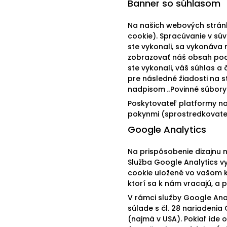
Banner so súhlasom
Na našich webových strán
cookie). Spracúvanie v sú
ste vykonali, sa vykonáva 
zobrazovať náš obsah podľ
ste vykonali, váš súhlas a
pre následné žiadosti na s
nadpisom „Povinné súbory 
Poskytovateľ platformy na 
pokynmi (sprostredkovateľ
Google Analytics
Na prispôsobenie dizajnu 
Služba Google Analytics v
cookie uložené vo vašom 
ktorí sa k nám vracajú, a 
V rámci služby Google Ana
súlade s čl. 28 nariadeni
(najmä v USA). Pokiaľ ide