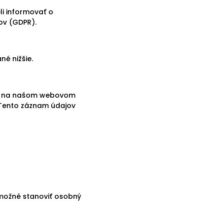
li informovať o
ov (GDPR).
é nižšie.
ujú na našom webovom
. Tento záznam údajov
 možné stanoviť osobný