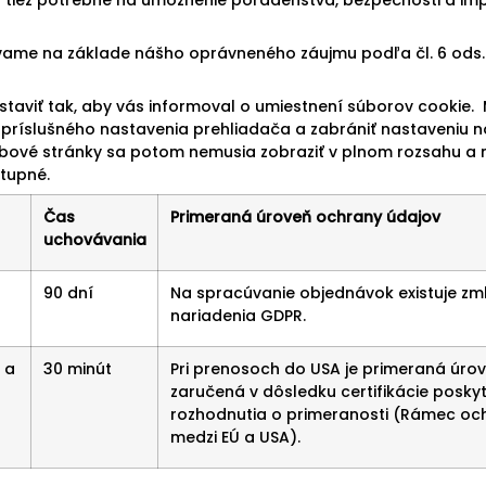
vame na základe nášho oprávneného záujmu podľa čl. 6 ods. 1
taviť tak, aby vás informoval o umiestnení súborov cookie. 
ríslušného nastavenia prehliadača a zabrániť nastaveniu n
ové stránky sa potom nemusia zobraziť v plnom rozsahu a n
tupné.
Čas
Primeraná úroveň ochrany údajov
uchovávania
​90 dní
Na spracúvanie objednávok existuje zmlu
nariadenia GDPR.
 a
30 minút
Pri prenosoch do USA je primeraná úro
zaručená v dôsledku certifikácie posk
rozhodnutia o primeranosti (Rámec oc
medzi EÚ a USA).​