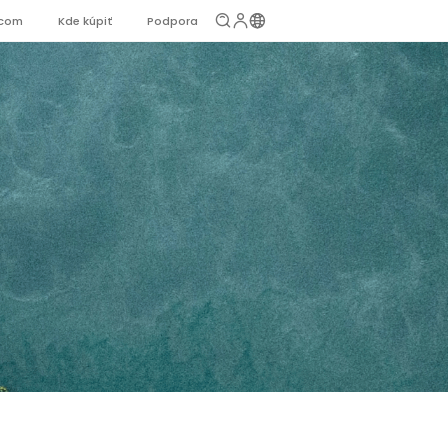
jcom
Kde kúpiť
Podpora