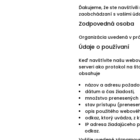
Ďakujeme, že ste navštívil
zaobchádzaní s vašimi úda
Zodpovedná osoba
Organizácia uvedená v pr
Údaje o používaní
Keď navštívite našu webo
serveri ako protokol na št
obsahuje
názov a adresu požado
dátum a čas žiadosti,
množstvo prenesených 
stav prístupu (prenesen
opis použitého webové
odkaz, ktorý uvádza, z kt
IP adresa žiadajúceho 
odkaz.
Vyššie uvedené záznamové