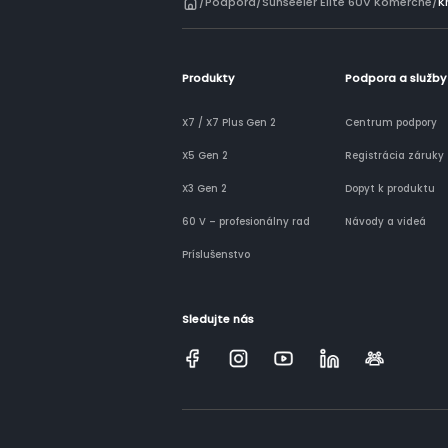
/
Podpora
/
Sunseeler Elite 60V Komerčné
/
K
Produkty
Podpora a služby
X7 / X7 Plus Gen 2
Centrum podpory
X5 Gen 2
Registrácia záruky
X3 Gen 2
Dopyt k produktu
60 V – profesionálny rad
Návody a videá
Príslušenstvo
Sledujte nás