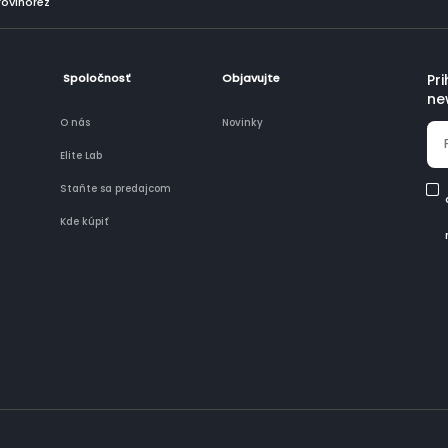
řovinořez
Spoločnosť
Objavujte
Pr
ne
O nás
Novinky
Elite Lab
Staňte sa predajcom
Kde kúpiť