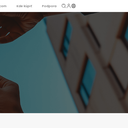
jcom
Kde kúpiť
Podpora