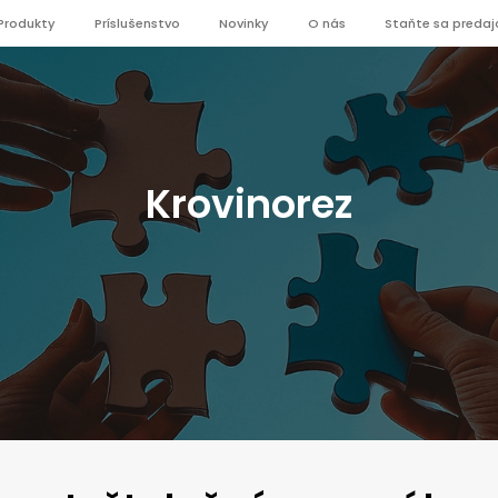
Produkty
Príslušenstvo
Novinky
O nás
Staňte sa preda
Krovinorez