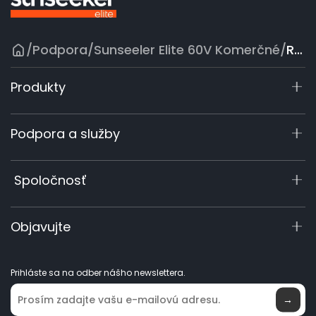
/
Podpora
/
Sunseeler Elite 60V Komerčné
/
Ručný fúkač
Produkty
X7 / X7 Plus Gen 2
Podpora a služby
X5 Gen 2
X3 Gen 2
Centrum podpory
Spoločnosť
60 V – profesionálny rad
Registrácia záruky
Príslušenstvo
Dopyt k produktu
O nás
Objavujte
Návody a videá
Elite Lab
Staňte sa predajcom
Novinky
Prihláste sa na odber nášho newslettera.
Kde kúpiť
→