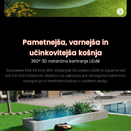
Pametnejša, varnejša in
učinkovitejša košnja
360° 3D natančno kartiranje LiDAR
Sunseeker Elite X4 ima 360-stopinjski 3D sistem LiDAR, ki zajame več
kot 210.000 točkovnih oblakov na sekundo, kar omogoča natančno
navigacijo in brezhibno košnjo v vsakem okolju.