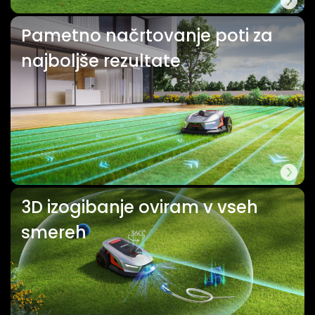
Pametno načrtovanje poti za
najboljše rezultate
3D izogibanje oviram v vseh
smereh