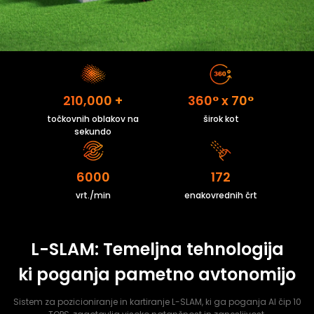
210,000 +
360° x 70°
točkovnih oblakov na
širok kot
sekundo
6000
172
vrt./min
enakovrednih črt
L-SLAM: Temeljna tehnologija
ki poganja pametno avtonomijo
Sistem za pozicioniranje in kartiranje L-SLAM, ki ga poganja AI čip 10