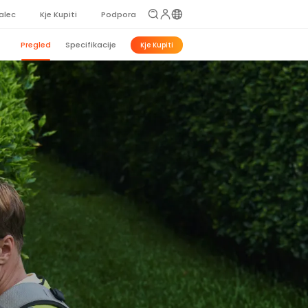
alec
Kje Kupiti
Podpora
Pregled
Specifikacije
Kje Kupiti