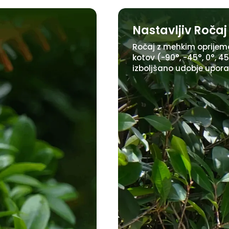
Nastavljiv Ročaj
Ročaj z mehkim oprijemo
kotov (-90°, -45°, 0°, 4
izboljšano udobje upora