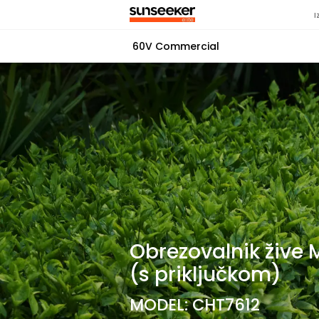
I
60V Commercial
Obrezovalnik žive 
(s priključkom)
MODEL: CHT7612