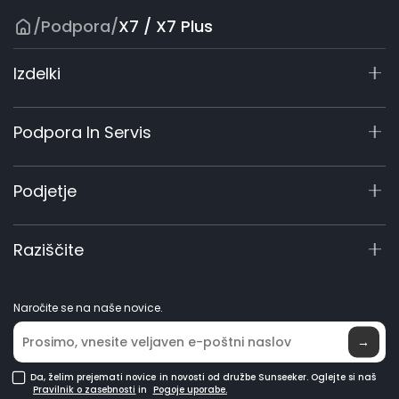
/
Podpora
/
X7 / X7 Plus
Izdelki
Serija X9
Podpora In Servis
X7 / X7 Plus Gen 2
X5 Gen 2
Center za Podporo
Podjetje
X3 Gen 2
Poizvedba O Izdelku
Komercialna 60 V
Priročniki In Videoposnetki
O Nas
Raziščite
Dodatna Oprema
Elite Lab
Postanite Prodajalec
Novice
Naročite se na naše novice.
Kje Kupiti
→
Da, želim prejemati novice in novosti od družbe Sunseeker. Oglejte si naš
Pravilnik o zasebnosti
in
Pogoje uporabe.