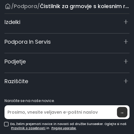
/
Podpora
/
Čistilnik za grmovje s kolesnim ročajem
Izdelki
Serija X9
Podpora In Servis
X7 / X7 Plus Gen 2
X5 Gen 2
Center za Podporo
Podjetje
X3 Gen 2
Poizvedba O Izdelku
Komercialna 60 V
Priročniki In Videoposnetki
O Nas
Raziščite
Dodatna Oprema
Elite Lab
Postanite Prodajalec
Novice
Naročite se na naše novice.
Kje Kupiti
→
Da, želim prejemati novice in novosti od družbe Sunseeker. Oglejte si naš
Pravilnik o zasebnosti
in
Pogoje uporabe.