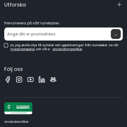
Utforska
Robotgräsklippare
Manualer och videor
Elite-labb
GPS-robotgräsklippare
Bli återförsäljare
Nyheter
Robotgräsklippare utan begränsningskabel
Prenumerera på vårt nyhetsbrev.
Var man kan köpa
→
Ja, jag skulle vilja få nyheter och uppdateringar från Sunseeker. Se vår
Integritetspolicy
och våra
användningsvillkor
.
Följ oss
Användarvillkor