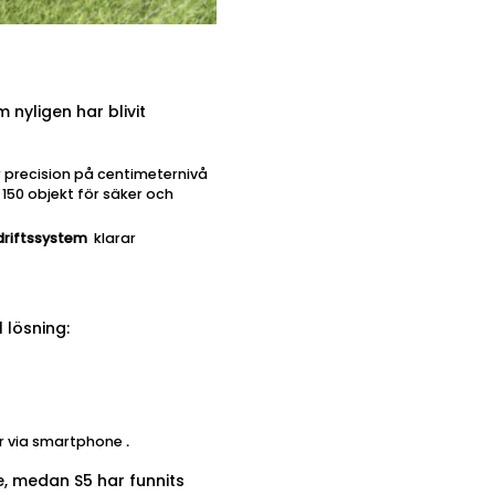
 nyligen har blivit
r precision på centimeternivå
150 objekt för säker och
sdriftssystem
klarar
 lösning:
er via smartphone
.
e, medan S5 har funnits