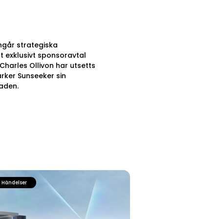
ngår strategiska
 exklusivt sponsoravtal
harles Ollivon har utsetts
ärker Sunseeker sin
aden.
Händelser