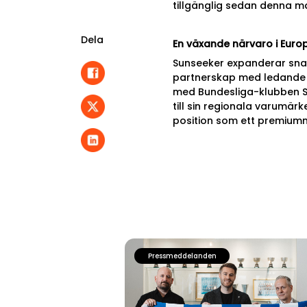
tillgänglig sedan denna m
Dela
En växande närvaro i Euro
Sunseeker expanderar snab
partnerskap med ledande å
med Bundesliga-klubben SV
till sin regionala varumär
position som ett premium
Pressmeddelanden