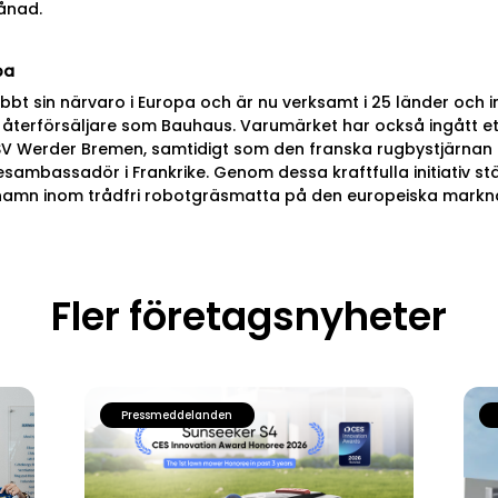
ånad.
pa
bt sin närvaro i Europa och är nu verksamt i 25 länder och i
terförsäljare som Bauhaus. Varumärket har också ingått ett
 Werder Bremen, samtidigt som den franska rugbystjärnan C
kesambassadör i Frankrike. Genom dessa kraftfulla initiativ st
namn inom trådfri robotgräsmatta på den europeiska markn
Fler företagsnyheter
Pressmeddelanden