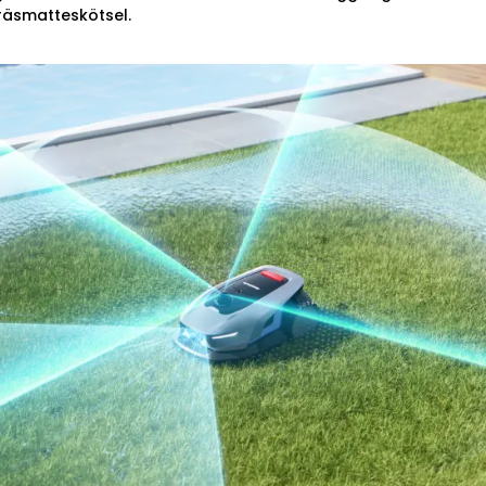
räsmatteskötsel.