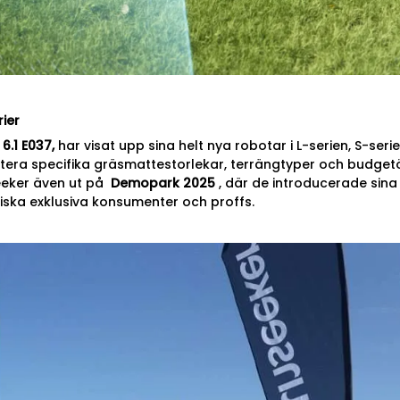
rier
 6.1 E037,
har visat upp sina helt nya robotar i L-serien, S-seri
ntera specifika gräsmattestorlekar, terrängtyper och budge
eeker även ut på
Demopark 2025
, där de introducerade si
ska exklusiva konsumenter och proffs.