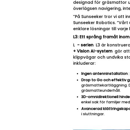
designad för gräsmattor u
överlägsen navigering, int
”På Sunseeker tror vi att i
Sunseeker Robotics. ”Vårt
enklare lösningar till varje
L3: Ett språng framåt ino
L
-
serien
L3 är konstruer
+ Vision AI-system
gör att
klippvägar och undvika stat
inkluderar:
Ingen antenninstallation
:
Drop to Go och effektiv 
gräsmattekartläggning. De
gräsmatteunderhåll.
3D-omnidirektionell hind
enkel sak för familjer med
Avancerad klättringskapa
i sluttningar.