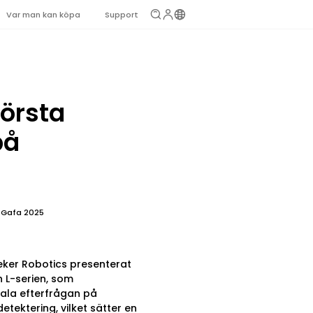
Var man kan köpa
Support
första
på
a+Gafa 2025
eker Robotics presenterat
h L-serien, som
bala efterfrågan på
tektering, vilket sätter en