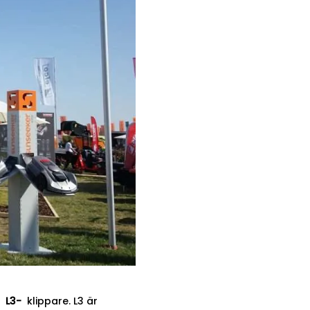
ie
L3-
klippare. L3 är