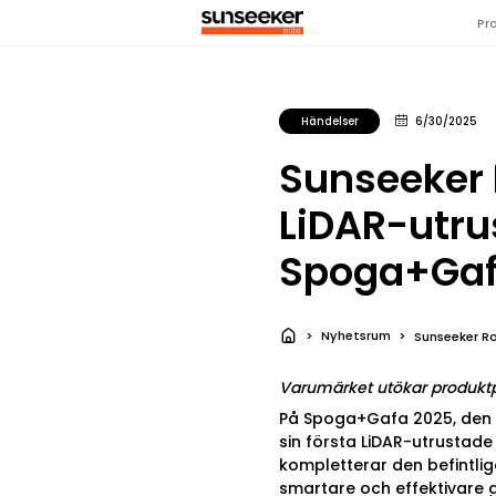
Pr
Händelser
6/30/2025
Sunseeker 
LiDAR-utru
Spoga+Gaf
Nyhetsrum
Sunseeker R
Varumärket utökar produktp
På Spoga+Gafa 2025, den l
sin första LiDAR-utrustade
kompletterar den befintli
smartare och effektivare g