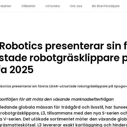
odukter
Tillbehör
Utforska
Om oss
Bli återförsäljare
Robotics presenterar sin 
stade robotgräsklippare 
a 2025
obotics presenterar sin första LiDAR-utrustade robotgräsklippare på Spog
ortföljen för att möta den växande marknadsefterfrågan
edande globala mässan för trädgård och livsstil, har Sunse
 robotgräsklippare, L3, tillsammans med den nya S-serien oc
ga V-serien. Det utökade sortimentet möter den växande glo
räsmatteskötsel. L3 levererar exakt kartläggning och hinderde