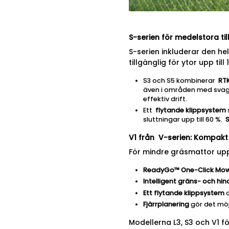
S-serien för medelstora ti
S-serien inkluderar den hel
tillgänglig för ytor upp til
S3 och S5 kombinerar
RT
även i områden med svag
effektiv drift.
Ett
flytande klippsystem
sluttningar upp till 60 %.
V1 från
V-serien: Kompakt
För mindre gräsmattor upp
ReadyGo™ One-Click Mo
Intelligent gräns- och hi
Ett flytande klippsystem
o
Fjärrplanering
gör det möj
Modellerna L3, S3 och V1 f