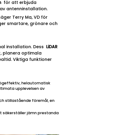
n
för att erbjuda
av antenninstallation.
 säger Terry Ma, VD för
ger smartare, grönare och
l installation. Dess
LiDAR
, planera optimala
ltid. Viktiga funktioner
högeffektiv, helautomatisk
ultimata upplevelsen av
ch stillastående föremål, en
lket säkerställer jämn prestanda