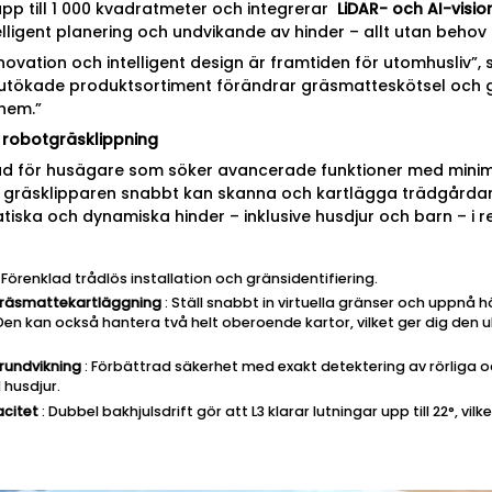
pp till 1 000 kvadratmeter och integrerar
LiDAR- och AI-visio
elligent planering och undvikande av hinder – allt utan behov 
nnovation och intelligent design är framtiden för utomhusliv”,
 utökade produktsortiment förändrar gräsmatteskötsel och 
 hem.”
m robotgräsklippning
ad för husägare som söker avancerade funktioner med minima
 gräsklipparen snabbt kan skanna och kartlägga trädgårdar
iska och dynamiska hinder – inklusive husdjur och barn – i rea
 Förenklad trådlös installation och gränsidentifiering.
gräsmattekartläggning
: Ställ snabbt in virtuella gränser och uppnå 
n kan också hantera två helt oberoende kartor, vilket ger dig den 
erundvikning
: Förbättrad säkerhet med exakt detektering av rörliga o
 husdjur.
citet
: Dubbel bakhjulsdrift gör att L3 klarar lutningar upp till 22°, vi