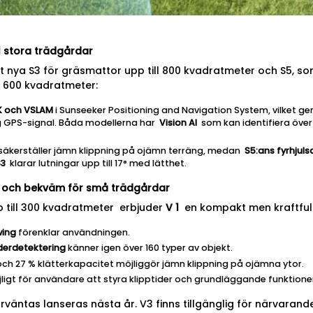
ll stora trädgårdar
t nya S3 för gräsmattor upp till 800 kvadratmeter och S5, som
l 1 600 kvadratmeter:
K och VSLAM
i Sunseeker Positioning and Navigation System, vilket ge
 GPS-signal. Båda modellerna har
Vision AI
som kan identifiera över 
säkerställer jämn klippning på ojämn terräng, medan
S5:ans fyrhjul
S3
klarar lutningar upp till 17° med lätthet.
 och bekväm för små trädgårdar
 till 300 kvadratmeter erbjuder
V
1
en kompakt men kraftfull
wing
förenklar användningen.
nderdetektering
känner igen över 160 typer av objekt.
ch 27 % klätterkapacitet möjliggör jämn klippning på ojämna ytor.
ligt för användare att styra klipptider och grundläggande funktion
örväntas lanseras nästa år. V3 finns tillgänglig för närvarand