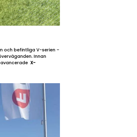
en och befintliga V-serien –
töverväganden. Innan
na avancerade
X-