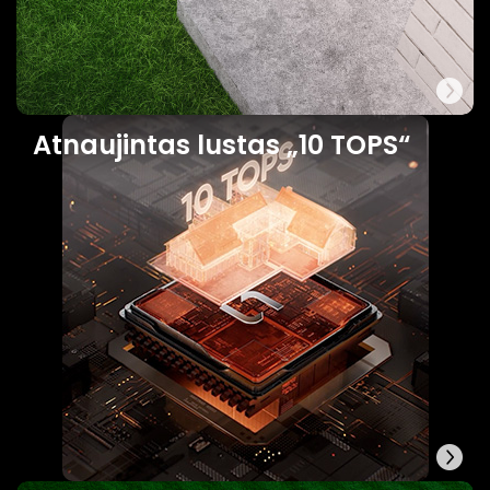
Atnaujintas lustas „10 TOPS“