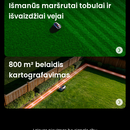
Išmanūs maršrutai tobulai ir
išvaizdžiai vejai
800 m² belaidis
kartografavimas