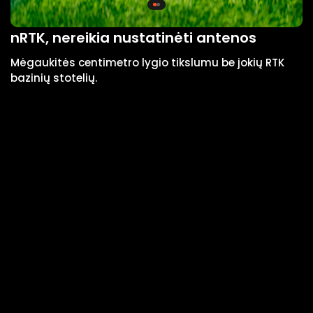
nRTK, nereikia nustatinėti antenos
V
Mėgaukitės centimetro lygio tikslumu be jokių RTK
V
bazinių stotelių.
g
t