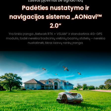
Laisvas pjovimas be signalo ribų
Padėties nustatymo ir
navigacijos sistema „AONavi™
2.0“
Yra tinklo įranga „Network RTK + VSLAM“ ir standartinis 4G-GPS
modulis, todėl nereikia tradicinių vietinių bazinių stotelių – nereikia
nustatinėti, tikrai laisvų rankų įranga.