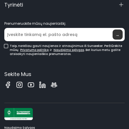
Tyrinėti
Instrukcijos Ir Vaizdo įrašai
Elite Lab
Tapti Prekyviete
Naujienos
Prenumeruokite mūsų naujienlaiškį.
Kur įsigyti
→
Taip, norėčiau gauti naujienas ir atnaujinimus iš Sunseeker. Peržiūrėkite
mūsų
Privatumo politiką
ir
Naudojimo sąlygas
. Bet kuriuo metu galite
atsisakyti naujienlaiškio prenumeratos.
Sekite Mus
Naudojimo Sąlygos