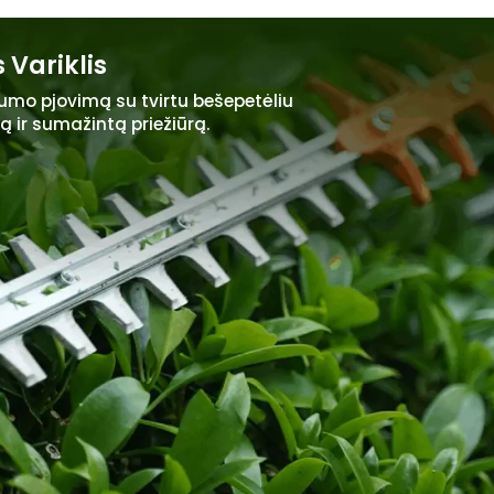
 Variklis
šumo pjovimą su tvirtu bešepetėliu
ą ir sumažintą priežiūrą.