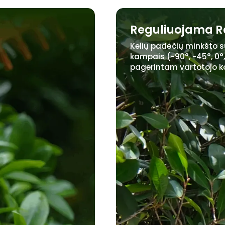
Reguliuojama 
Kelių padėčių minkšto s
kampais (-90°, -45°, 0°,
pagerintam vartotojo k