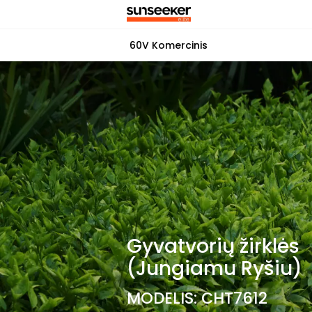
60V Komercinis
Gyvatvorių žirklės
(Jungiamu Ryšiu)
MODELIS: CHT7612