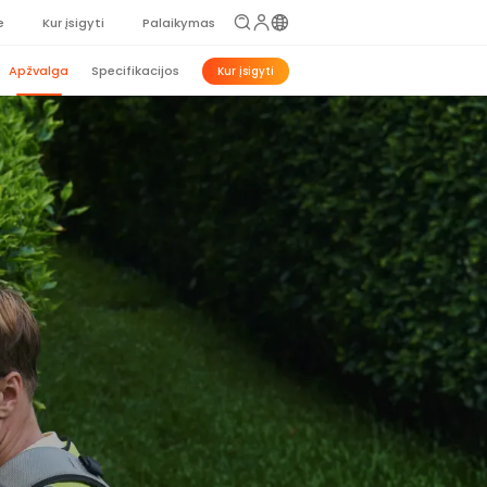
e
Kur įsigyti
Palaikymas
Apžvalga
Specifikacijos
Kur įsigyti