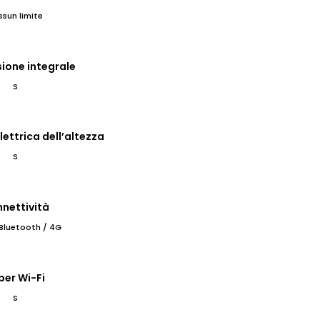
ssun limite
ione integrale
S
ettrica dell’altezza
S
nettività
 Bluetooth / 4G
per Wi-Fi
S