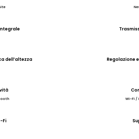
ite
Ne
integrale
Trasmiss
ca dell’altezza
Regolazione el
vità
Con
tooth
Wi-Fi /
-Fi
Su