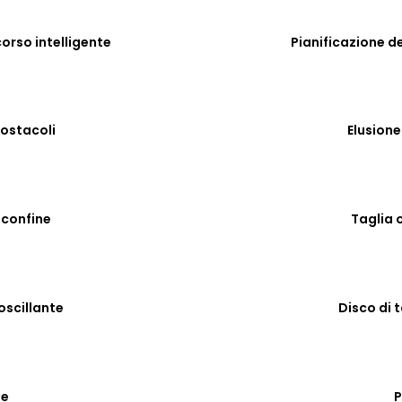
corso intelligente
Pianificazione de
 ostacoli
Elusione
l confine
Taglia o
 oscillante
Disco di t
ne
P