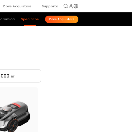
Dove Acquistare
Supporto
noramica
Specifiche
Dove Acquistare
6000 ㎡