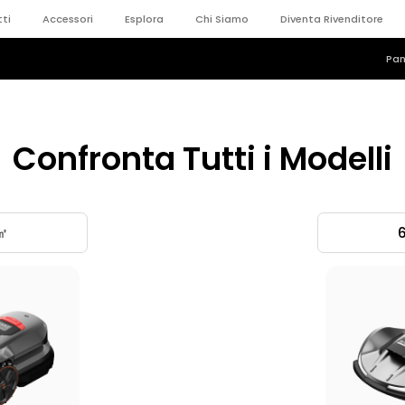
ti
Accessori
Esplora
Chi Siamo
Diventa Rivenditore
Pa
Confronta Tutti i Modelli
㎡