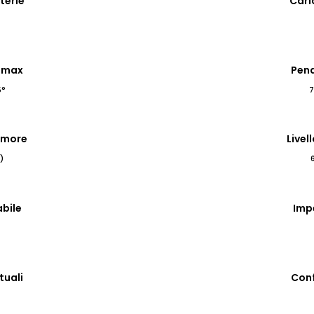
terie
Cari
 max
Pen
5°
7
rumore
Livel
)
bile
Imp
tuali
Conf