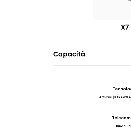
X7
Capacità
Tecnolo
AONavi (RTK+VSLAM
Telecam
Binocula