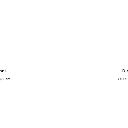
oni
Di
25,9 cm
74,1 ×