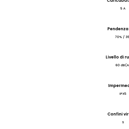
Caricabat
5 A
Pendenza
70% / 3
Livello di 
60 dB(A
Impermea
IPX5
Confini vir
S