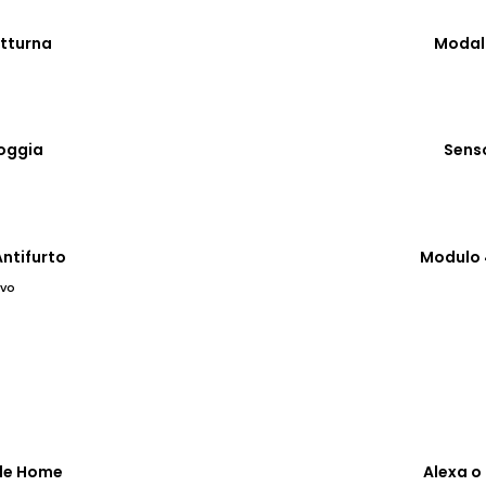
tturna
Modal
oggia
Sens
ntifurto
Modulo 
ivo
le Home
Alexa 