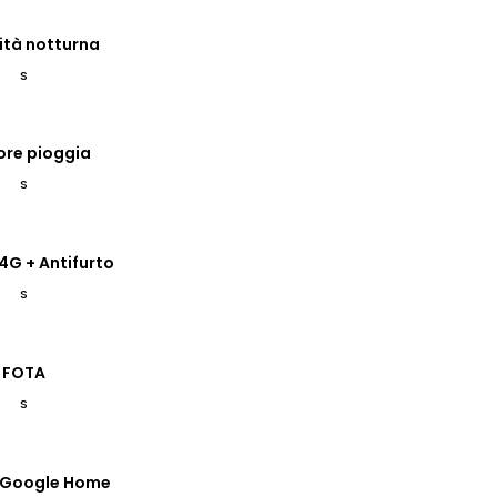
ità notturna
S
ore pioggia
S
4G + Antifurto
S
FOTA
S
o Google Home