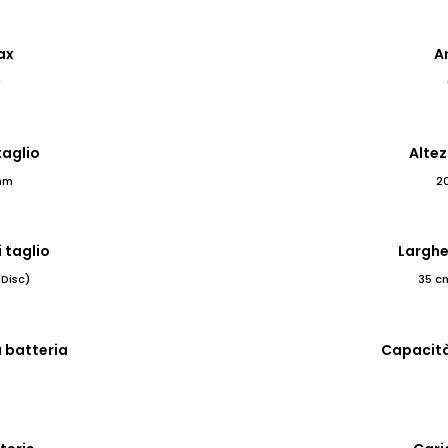
ax
A
㎡
taglio
Altez
mm
2
 taglio
Larghe
Disc)
35 cm
 batteria
Capacità