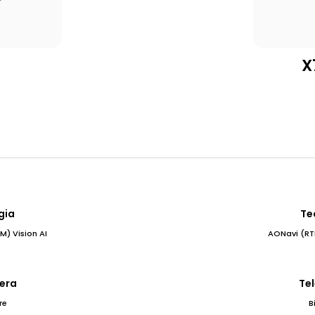
X
gia
Te
) Vision AI
AONavi (RT
era
Te
re
B