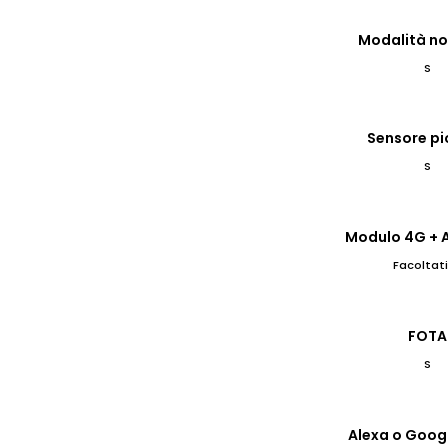
Modalità no
S
Sensore pi
S
Modulo 4G + A
Facoltat
FOTA
S
Alexa o Goog