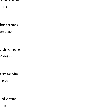
cabatterie
7 A
denza max
0% / 35°
lo di rumore
60 dB(A)
ermeabile
IPX5
ini virtuali
S