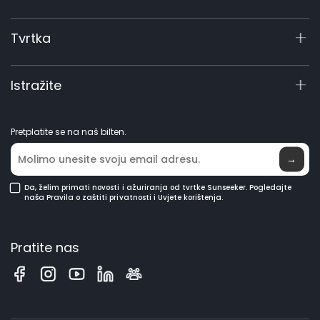
X5 Gen 2
Centar za podršku
Tvrtka
X3 Gen 2
Upit o proizvodu
Duljina vodilice
Profesionalni program od 60 V
350 mm / 14"
Priručnici i videozapisi
O nama
Istražite
Pribor
Elite Lab
Postanite distributer
Novosti
Kompatibilnost vodilice i lanca
300-350 mm / 12-14“
Pretplatite se na naš bilten.
Gdje kupiti
→
Podesivo podmazivanje uljem
Da, želim primati novosti i ažuriranja od tvrtke Sunseeker. Pogledajte
Da
naša Pravila o zaštiti privatnosti i Uvjete korištenja.
Pratite nas
Vibracije
≤ 2.6 m/s²
Razina buke