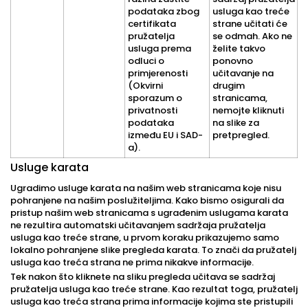
podataka zbog
usluga kao treće
certifikata
strane učitati će
pružatelja
se odmah. Ako ne
usluga prema
želite takvo
odluci o
ponovno
primjerenosti
učitavanje na
(Okvirni
drugim
sporazum o
stranicama,
privatnosti
nemojte kliknuti
podataka
na slike za
između EU i SAD-
pretpregled.
a).
Usluge karata
Ugradimo usluge karata na našim web stranicama koje nisu
pohranjene na našim poslužiteljima. Kako bismo osigurali da
pristup našim web stranicama s ugrađenim uslugama karata
ne rezultira automatski učitavanjem sadržaja pružatelja
usluga kao treće strane, u prvom koraku prikazujemo samo
lokalno pohranjene slike pregleda karata. To znači da pružatelj
usluga kao treća strana ne prima nikakve informacije.
Tek nakon što kliknete na sliku pregleda učitava se sadržaj
pružatelja usluga kao treće strane. Kao rezultat toga, pružatelj
usluga kao treća strana prima informacije kojima ste pristupili