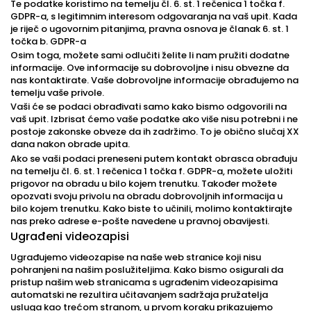
Te podatke koristimo na temelju čl. 6. st. 1 rečenica 1 točka f.
GDPR-a, s legitimnim interesom odgovaranja na vaš upit. Kada
je riječ o ugovornim pitanjima, pravna osnova je članak 6. st. 1
točka b. GDPR-a
Osim toga, možete sami odlučiti želite li nam pružiti dodatne
informacije. Ove informacije su dobrovoljne i nisu obvezne da
nas kontaktirate. Vaše dobrovoljne informacije obrađujemo na
temelju vaše privole.
Vaši će se podaci obrađivati samo kako bismo odgovorili na
vaš upit. Izbrisat ćemo vaše podatke ako više nisu potrebni i ne
postoje zakonske obveze da ih zadržimo. To je obično slučaj XX
dana nakon obrade upita.
Ako se vaši podaci preneseni putem kontakt obrasca obrađuju
na temelju čl. 6. st. 1 rečenica 1 točka f. GDPR-a, možete uložiti
prigovor na obradu u bilo kojem trenutku. Također možete
opozvati svoju privolu na obradu dobrovoljnih informacija u
bilo kojem trenutku. Kako biste to učinili, molimo kontaktirajte
nas preko adrese e-pošte navedene u pravnoj obavijesti.
Ugrađeni videozapisi
Ugrađujemo videozapise na naše web stranice koji nisu
pohranjeni na našim poslužiteljima. Kako bismo osigurali da
pristup našim web stranicama s ugrađenim videozapisima
automatski ne rezultira učitavanjem sadržaja pružatelja
usluga kao trećom stranom, u prvom koraku prikazujemo