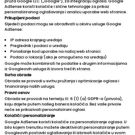
pruža Google LLC („Google”), za integraciju oglasa. Google
AdSense koristi kolačiće i slične tehnologije za prikaz
personaliziranog oglašavanja i analizu uporabe web stranice.
Prikupljeni podaci
Sljedeći podaci mogu se obrađivati u okviru usluge Google
AdSense:
IP adresa krajnjeg uređaja
Preglednik i podaci o uređaju
Ponašanje kod uporabe na našoj web stranici
Podaci o lokaciji (ako je omogućeno na uređaju)
Google može kombinirati te podatke s drugim informacijama
iz Googleovih usluga ili izvora trećih strana.
Svrha obrade
Obrada se provodi u svrhu pružanja i optimizacije oglasa i
financiranja naših usluga.
Pravni osnov
Obrada se provodi na temelju čl. 6 (1) (a) GDPR-a (privola),
koju dajete putem našeg banera kolačića. Bez vaše privole
neće se prikazivati personalizirani oglasi.
Kolačići i personaliziranje
Google AdSense koristi kolačiće za personaliziranje oglasa. U
bilo kojem trenutku možete deaktivirati personaliziranje putem
Googleovih postavki oglašavanja ili izbrisati kolačiće u svom