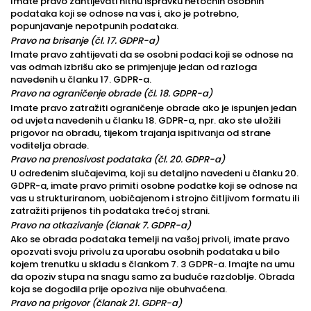
Imate pravo zahtijevati hitnu ispravku netočnih osobnih
podataka koji se odnose na vas i, ako je potrebno,
popunjavanje nepotpunih podataka.
Pravo na brisanje (čl. 17. GDPR-a)
Imate pravo zahtijevati da se osobni podaci koji se odnose na
vas odmah izbrišu ako se primjenjuje jedan od razloga
navedenih u članku 17. GDPR-a.
Pravo na ograničenje obrade (čl. 18. GDPR-a)
Imate pravo zatražiti ograničenje obrade ako je ispunjen jedan
od uvjeta navedenih u članku 18. GDPR-a, npr. ako ste uložili
prigovor na obradu, tijekom trajanja ispitivanja od strane
voditelja obrade.
Pravo na prenosivost podataka (čl. 20. GDPR-a)
U određenim slučajevima, koji su detaljno navedeni u članku 20.
GDPR-a, imate pravo primiti osobne podatke koji se odnose na
vas u strukturiranom, uobičajenom i strojno čitljivom formatu ili
zatražiti prijenos tih podataka trećoj strani.
Pravo na otkazivanje (članak 7. GDPR-a)
Ako se obrada podataka temelji na vašoj privoli, imate pravo
opozvati svoju privolu za uporabu osobnih podataka u bilo
kojem trenutku u skladu s člankom 7. 3 GDPR-a. Imajte na umu
da opoziv stupa na snagu samo za buduće razdoblje. Obrada
koja se dogodila prije opoziva nije obuhvaćena.
Pravo na prigovor (članak 21. GDPR-a)