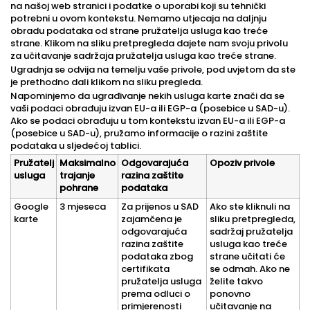
na našoj web stranici i podatke o uporabi koji su tehnički
potrebni u ovom kontekstu. Nemamo utjecaja na daljnju
obradu podataka od strane pružatelja usluga kao treće
strane. Klikom na sliku pretpregleda dajete nam svoju privolu
za učitavanje sadržaja pružatelja usluga kao treće strane.
Ugradnja se odvija na temelju vaše privole, pod uvjetom da ste
je prethodno dali klikom na sliku pregleda.
Napominjemo da ugrađivanje nekih usluga karte znači da se
vaši podaci obrađuju izvan EU-a ili EGP-a (posebice u SAD-u).
Ako se podaci obrađuju u tom kontekstu izvan EU-a ili EGP-a
(posebice u SAD-u), pružamo informacije o razini zaštite
podataka u sljedećoj tablici.
Pružatelj
Maksimalno
Odgovarajuća
Opoziv privole
usluga
trajanje
razina zaštite
pohrane
podataka
Google
3 mjeseca
Za prijenos u SAD
Ako ste kliknuli na
karte
zajamčena je
sliku pretpregleda,
odgovarajuća
sadržaj pružatelja
razina zaštite
usluga kao treće
podataka zbog
strane učitati će
certifikata
se odmah. Ako ne
pružatelja usluga
želite takvo
prema odluci o
ponovno
primjerenosti
učitavanje na