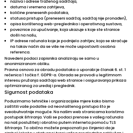
naziva i adrese traženog sadržaja,
datuma i vremena zahtjeva,
količine prenesenih podataka,
statusa pristupa (preneseni sadržaj, sadržaj nije pronađen),
opisa korištenog web-preglednika i operativnog sustava,
poveznice za upućivanje, koja ukazuje s koje ste stranice
došli na našu,
IP adrese računala koje je podnijelo zahtjev, koja se skraćuje
na takav način da se više ne može uspostaviti osobna
referenca.
Navedeni podaci zapisnika analiziraju se samo u
anonimiziranom obliku.
Pravna osnova za obradu podataka o uporabi je članak 6. st. 1
rečenica 1 točka f. GDPR-a. Obrada se provodi u legitimnom
interesu pružanja sadržaja web stranice i osiguravanja prikaza
optimiziranog za uređaj i preglednik.
Sigurnost podataka
Poduzimamo tehničke i organizacijske mjere kako bismo
zaštitili vaše podatke od neovlaštenog pristupa što je
sveobuhvatnije moguće. Na našim web stranicama koristimo
postupak šifriranja. Vaši se podaci prenose s vašeg računala
na naš poslužitelj i obratno putem interneta pomoću TLS
šifriranja. To obično možete prepoznati po činjenici da je