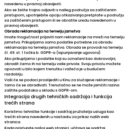
navedenu u pravnoj obavijesti.
Ako se želite trajno odjaviti s našeg područja sa zaštićenim
pristupom, upotrijebite opciju otkazivanja pretplate u području
sa zaštićenim pristupom ili se obratite uredu navedenom u
pravnoj obavijesti.
Obrada reklamacija na temelju jamstva
Imate mogućnost prijaviti nam reklamacije na mreži na temelju
jamstva. Prikupljamo samo podatke potrebne za obradu
reklamacija na temelju jamstva. Obrada se provodi na temelju
čl. 49. st. 1 točka b. GDPR-a (ispunjavanje ugovora).
Ako prikupljamo i podatke koji su označeni kao dobrovoljni,
obradit ćemo ih na temelju vaše privole. Svoju privolu možete
opozvati u bilo kojem trenutku i važeća je u budućem
razdoblju.
Vaši će se podaci proslijediti u Kinu za slučajeve reklamacije i
tamo će se obrađivati. Trenutačno se ne može jamčiti razina
zaštite podataka u skladu s GDPR-om.
Integracija drugih tehničkih sadržaja i funkcija
trećih strana
Koristimo tehničke funkcije i sadržaj pružatelja usluga kao
trećih strana navedenih u nastavku za prikaz naših web
stranica.
Kada pristupite našoj web stranici, učitava se sadržaj