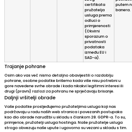
certifikata
putem n
pružatelja
banera.
usluga prema
odluci o
primjerenosti
(Okvirni
sporazum o
privatnosti
podataka
između EU i
SAD-a).
Trajanje pohrane
Osim ako vas već nismo detaljno obavijestili o razdoblju
pohrane, osobne podatke brišemo kada više nisu potrebni u
gore navedene svrhe obrade i kada nikakvi legitimni interesi ili
drugi (pravni) razlozi za pohranu ne sprječavaju brisanje.
Daljnji vršitelji obrade
Vaše podatke prosljeđujemo pružateljima usluga koji nas
podržavaju u radu naših web stranica i povezanih postupaka
kao dio obrade narudžbi u skladu s člankom 28. GDPR-a. To su,
primjerice, pružatelji usluga hostinga. Naše pružatelje usluga
strogo obvezuju naše upute i ugovorno su vezani u skladu s tim.