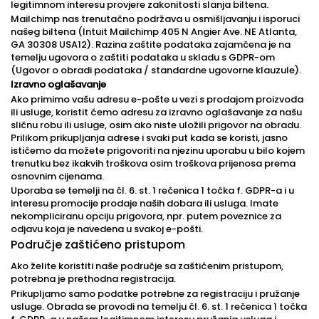
legitimnom interesu provjere zakonitosti slanja biltena.
Mailchimp nas trenutačno podržava u osmišljavanju i isporuci
našeg biltena (Intuit Mailchimp 405 N Angier Ave. NE Atlanta,
GA 30308 USA12). Razina zaštite podataka zajamčena je na
temelju ugovora o zaštiti podataka u skladu s GDPR-om
(Ugovor o obradi podataka / standardne ugovorne klauzule).
Izravno oglašavanje
Ako primimo vašu adresu e-pošte u vezi s prodajom proizvoda
ili usluge, koristit ćemo adresu za izravno oglašavanje za našu
sličnu robu ili usluge, osim ako niste uložili prigovor na obradu.
Prilikom prikupljanja adrese i svaki put kada se koristi, jasno
ističemo da možete prigovoriti na njezinu uporabu u bilo kojem
trenutku bez ikakvih troškova osim troškova prijenosa prema
osnovnim cijenama.
Uporaba se temelji na čl. 6. st. 1 rečenica 1 točka f. GDPR-a i u
interesu promocije prodaje naših dobara ili usluga. Imate
nekompliciranu opciju prigovora, npr. putem poveznice za
odjavu koja je navedena u svakoj e-pošti.
Područje zaštićeno pristupom
Ako želite koristiti naše područje sa zaštićenim pristupom,
potrebna je prethodna registracija.
Prikupljamo samo podatke potrebne za registraciju i pružanje
usluge. Obrada se provodi na temelju čl. 6. st. 1 rečenica 1 točka