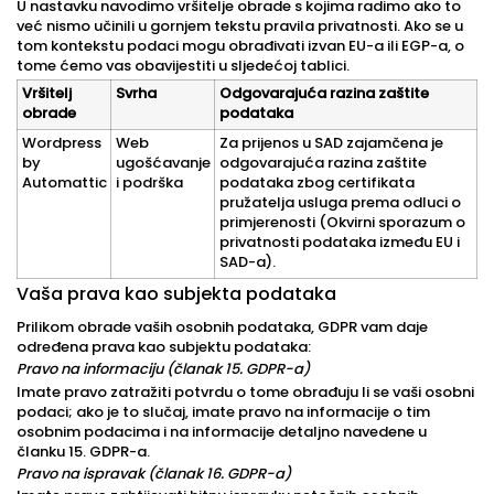
U nastavku navodimo vršitelje obrade s kojima radimo ako to
već nismo učinili u gornjem tekstu pravila privatnosti. Ako se u
tom kontekstu podaci mogu obrađivati izvan EU-a ili EGP-a, o
tome ćemo vas obavijestiti u sljedećoj tablici.
Vršitelj
Svrha
Odgovarajuća razina zaštite
obrade
podataka
Wordpress
Web
Za prijenos u SAD zajamčena je
by
ugošćavanje
odgovarajuća razina zaštite
Automattic
i podrška
podataka zbog certifikata
pružatelja usluga prema odluci o
primjerenosti (Okvirni sporazum o
privatnosti podataka između EU i
SAD-a).
Vaša prava kao subjekta podataka
Prilikom obrade vaših osobnih podataka, GDPR vam daje
određena prava kao subjektu podataka:
Pravo na informaciju (članak 15. GDPR-a)
Imate pravo zatražiti potvrdu o tome obrađuju li se vaši osobni
podaci; ako je to slučaj, imate pravo na informacije o tim
osobnim podacima i na informacije detaljno navedene u
članku 15. GDPR-a.
Pravo na ispravak (članak 16. GDPR-a)