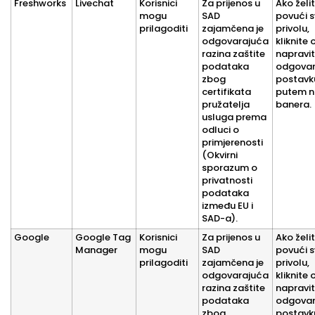
Freshworks
Livechat
Korisnici
Za prijenos u
Ako želi
mogu
SAD
povući s
prilagoditi
zajamčena je
privolu,
odgovarajuća
kliknite 
razina zaštite
napravi
podataka
odgovar
zbog
postavk
certifikata
putem n
pružatelja
banera.
usluga prema
odluci o
primjerenosti
(Okvirni
sporazum o
privatnosti
podataka
između EU i
SAD-a).
Google
Google Tag
Korisnici
Za prijenos u
Ako želi
Manager
mogu
SAD
povući s
prilagoditi
zajamčena je
privolu,
odgovarajuća
kliknite 
razina zaštite
napravi
podataka
odgovar
zbog
postavk