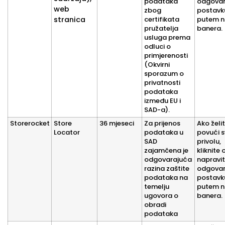
podataka
odgovar
web
zbog
postavk
certifikata
putem n
stranica
pružatelja
banera.
usluga prema
odluci o
primjerenosti
(Okvirni
sporazum o
privatnosti
podataka
između EU i
SAD-a).
Storerocket
Store
36 mjeseci
Za prijenos
Ako želi
Locator
podataka u
povući s
SAD
privolu,
zajamčena je
kliknite 
odgovarajuća
napravi
razina zaštite
odgovar
podataka na
postavk
temelju
putem n
ugovora o
banera.
obradi
podataka