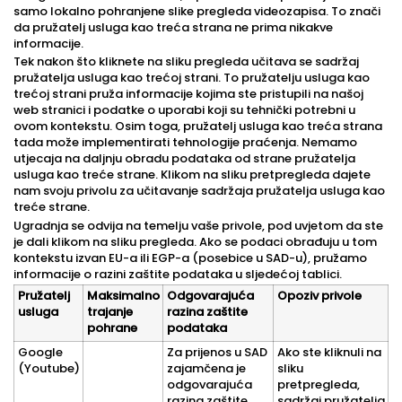
samo lokalno pohranjene slike pregleda videozapisa. To znači
da pružatelj usluga kao treća strana ne prima nikakve
informacije.
Tek nakon što kliknete na sliku pregleda učitava se sadržaj
pružatelja usluga kao trećoj strani. To pružatelju usluga kao
trećoj strani pruža informacije kojima ste pristupili na našoj
web stranici i podatke o uporabi koji su tehnički potrebni u
ovom kontekstu. Osim toga, pružatelj usluga kao treća strana
tada može implementirati tehnologije praćenja. Nemamo
utjecaja na daljnju obradu podataka od strane pružatelja
usluga kao treće strane. Klikom na sliku pretpregleda dajete
nam svoju privolu za učitavanje sadržaja pružatelja usluga kao
treće strane.
Ugradnja se odvija na temelju vaše privole, pod uvjetom da ste
je dali klikom na sliku pregleda. Ako se podaci obrađuju u tom
kontekstu izvan EU-a ili EGP-a (posebice u SAD-u), pružamo
informacije o razini zaštite podataka u sljedećoj tablici.
Pružatelj
Maksimalno
Odgovarajuća
Opoziv privole
usluga
trajanje
razina zaštite
pohrane
podataka
Google
Za prijenos u SAD
Ako ste kliknuli na
(Youtube)
zajamčena je
sliku
odgovarajuća
pretpregleda,
razina zaštite
sadržaj pružatelja