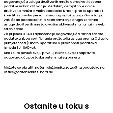
odgovarajuća usluga društvenih mreža obrađivati osobne
podatke nakon aktivacije. Međutim, vjerojatno je da će
društvena mreža iz vaših podataka izraditi profile uporabe i
koristiti ih u svrhu personaliziranog oglašavanja. Osim toga,
vaši će se podaci koristiti za informiranje drugih korisnika
usluge društvenih mreža o vašim aktivnostima na našim web
stranicama.
Za prijenos u SAD zajamčena je odgovarajuća razina zaštite
podataka zbog certificiranja pružatelja usluga prema Odluci o
primjerenosti (Okvirni sporazum o privatnosti podataka
između EU i SAD-a).
Ako želite povući svoju privolu, kliknite ovdje i napravite
odgovarajuću postavku putem našeg banera.
Možete se obratiti našem službeniku za zaštitu podataka na:
office@datenschutz-nord.de
Ostanite u toku s