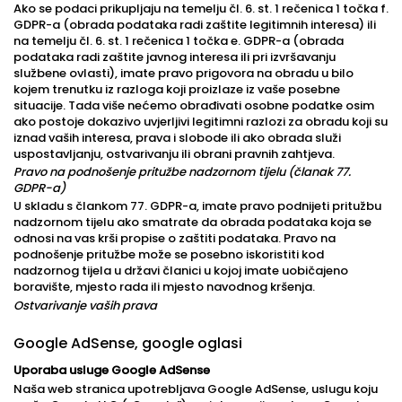
Ako se podaci prikupljaju na temelju čl. 6. st. 1 rečenica 1 točka f.
GDPR-a (obrada podataka radi zaštite legitimnih interesa) ili
na temelju čl. 6. st. 1 rečenica 1 točka e. GDPR-a (obrada
podataka radi zaštite javnog interesa ili pri izvršavanju
službene ovlasti), imate pravo prigovora na obradu u bilo
kojem trenutku iz razloga koji proizlaze iz vaše posebne
situacije. Tada više nećemo obrađivati osobne podatke osim
ako postoje dokazivo uvjerljivi legitimni razlozi za obradu koji su
iznad vaših interesa, prava i slobode ili ako obrada služi
uspostavljanju, ostvarivanju ili obrani pravnih zahtjeva.
Pravo na podnošenje pritužbe nadzornom tijelu (članak 77.
GDPR-a)
U skladu s člankom 77. GDPR-a, imate pravo podnijeti pritužbu
nadzornom tijelu ako smatrate da obrada podataka koja se
odnosi na vas krši propise o zaštiti podataka. Pravo na
podnošenje pritužbe može se posebno iskoristiti kod
nadzornog tijela u državi članici u kojoj imate uobičajeno
boravište, mjesto rada ili mjesto navodnog kršenja.
Ostvarivanje vaših prava
Google AdSense, google oglasi
Uporaba usluge Google AdSense
Naša web stranica upotrebljava Google AdSense, uslugu koju