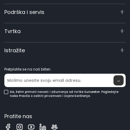
X7 / X7 Plus Gen 2
Podrška i servis
Serija X9
X5 Gen 2
Centar za podršku
Tvrtka
X3 Gen 2
Upit o proizvodu
Profesionalni program od 60 V
Priručnici i videozapisi
O nama
Istražite
Pribor
Elite Lab
Postanite distributer
Novosti
Pretplatite se na naš bilten.
Gdje kupiti
→
Da, želim primati novosti i ažuriranja od tvrtke Sunseeker. Pogledajte
naša Pravila o zaštiti privatnosti i Uvjete korištenja.
Pratite nas