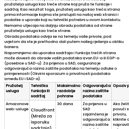
pružatelja usluga kao treće strane koji pruža te funkcije i
sadržaj. Kao rezultat toga, pružatelj usluga kao treća strana
prima informacije kojima ste pristupili na našoj web stranici i
podatke o uporabi koji su tehnički potrebni u ovom kontekstu.
Nemamo utjecaja na daljnju obradu podataka od strane
pružatelja usluga kao treće strane.
Obrada podataka odvija se na temelju vaše privole, pod
uvjetom da ste je prethodno dali putem našeg rješenja u obliku
banera.
Napominjemo da uporaba sadržaja i funkcija trećih strana
može dovesti do obrade vaših podataka izvan EU-a ili EGP-a
(posebice u SAD-u). Za prijenos u SAD, osigurana je
odgovarajuća razina zaštite podataka na temelju odluke o
primjerenosti (Okvirni sporazum o privatnosti podataka
između EU i SAD-a).
Pružatelj
Tehnička
Maksimalno
Odgovarajuća
Opoziv p
usluga
funkcija ili
razdoblje
razina zaštite
sadržaj
pohrane
podataka
Amazonove
30 dana
Za prijenos u
Ako želi
web-usluge
SAD
povući s
Cloudfront
zajamčena je
privolu,
(Mreža za
odgovarajuća
kliknite 
isporuku
razina zaštite
napravi
sadržaja),