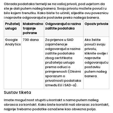
Obrada podataka temelji se na vašoj privoli, pod uvjetom da
ste je dali putem našeg banera. Svoju privolu možete povući u
bilo kojem trenutku. Kako biste to učinili, slijedite ovu poveznicu
i napravite odgovarajuće postavke preko našega banera.
Pružatelj
Maksimalno
Odgovarajuća razina
Opoziv privole
usluga
trajanje
zaštite podataka
pohrane
Google
730 dana
Za prijenos u SAD
Ako želite
Analytics
zajamčena je
povući svoju
odgovarajuća razina
privolu,
zaštite podataka
kliknite ovdje i
zbog certifikata
napravite
pružatelja usluga
odgovarajuću
prema odluci o
postavku
primjerenosti (Okvirni
putem našeg
sporazum o
banera.
privatnosti podataka
između EU i SAD-a).
Sustav tiketa
Imate mogućnost stupiti u kontakt s nama putem našeg
obrasca za kontakt. Kako biste koristili naš obrazac za kontakt,
najprije trebamo podatke označene kao obvezna polja.