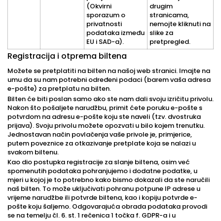
(Okvirni
drugim
sporazum o
stranicama,
privatnosti
nemojte kliknuti na
podataka između
slike za
EU i SAD-a).
pretpregled.
Registracija i otprema biltena
Možete se pretplatiti na bilten na našoj web stranici. Imajte na
umu da su nam potrebni određeni podaci (barem vaša adresa
e-pošte) za pretplatu na bilten.
Bilten će biti poslan samo ako ste nam dali svoju izričitu privolu.
Nakon što pošaljete narudžbu, primit ćete poruku e-pošte s
potvrdom na adresu e-pošte koju ste naveli (tzv. dvostruka
prijava). Svoju privolu možete opozvati u bilo kojem trenutku.
Jednostavan način povlačenja vaše privole je, primjerice,
putem poveznice za otkazivanje pretplate koja se nalazi u
svakom biltenu.
Kao dio postupka registracije za slanje biltena, osim već
spomenutih podataka pohranjujemo i dodatne podatke, u
mjeri u kojoj je to potrebno kako bismo dokazali da ste naručili
naš bilten. To može uključivati pohranu potpune IP adrese u
vrijeme narudžbe ili potvrde biltena, kao i kopiju potvrde e-
pošte koju šaljemo. Odgovarajuća obrada podataka provodi
se na temelju čl. 6. st. 1 rečenica 1 točka f. GDPR-a i u