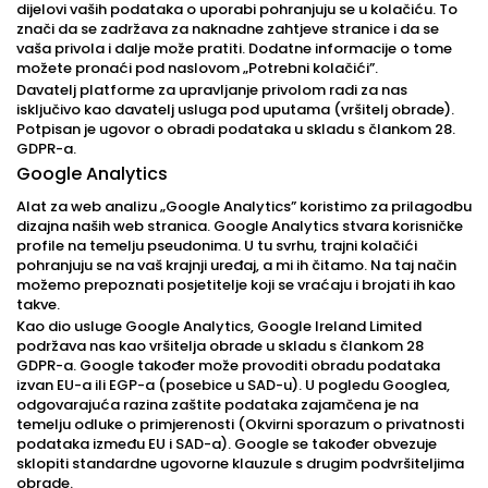
dijelovi vaših podataka o uporabi pohranjuju se u kolačiću. To
znači da se zadržava za naknadne zahtjeve stranice i da se
vaša privola i dalje može pratiti. Dodatne informacije o tome
možete pronaći pod naslovom „Potrebni kolačići”.
Davatelj platforme za upravljanje privolom radi za nas
isključivo kao davatelj usluga pod uputama (vršitelj obrade).
Potpisan je ugovor o obradi podataka u skladu s člankom 28.
GDPR-a.
Google Analytics
Alat za web analizu „Google Analytics” koristimo za prilagodbu
dizajna naših web stranica. Google Analytics stvara korisničke
profile na temelju pseudonima. U tu svrhu, trajni kolačići
pohranjuju se na vaš krajnji uređaj, a mi ih čitamo. Na taj način
možemo prepoznati posjetitelje koji se vraćaju i brojati ih kao
takve.
Kao dio usluge Google Analytics, Google Ireland Limited
podržava nas kao vršitelja obrade u skladu s člankom 28
GDPR-a. Google također može provoditi obradu podataka
izvan EU-a ili EGP-a (posebice u SAD-u). U pogledu Googlea,
odgovarajuća razina zaštite podataka zajamčena je na
temelju odluke o primjerenosti (Okvirni sporazum o privatnosti
podataka između EU i SAD-a). Google se također obvezuje
sklopiti standardne ugovorne klauzule s drugim podvršiteljima
obrade.