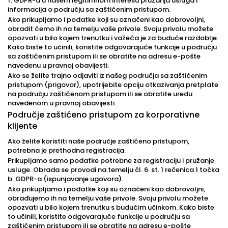
f. GDPR-a u našem legitimnom interesu pružanja usluga i
informacija o području sa zaštićenim pristupom.
Ako prikupljamo i podatke koji su označeni kao dobrovoljni,
obradit ćemo ih na temelju vaše privole. Svoju privolu možete
opozvati u bilo kojem trenutku i važeća je za buduće razdoblje.
Kako biste to učinili, koristite odgovarajuće funkcije u području
sa zaštićenim pristupom ili se obratite na adresu e-pošte
navedenu u pravnoj obavijesti.
Ako se želite trajno odjaviti iz našeg područja sa zaštićenim
pristupom (prigovor), upotrijebite opciju otkazivanja pretplate
na području zaštićenom pristupom ili se obratite uredu
navedenom u pravnoj obavijesti.
Područje zaštićeno pristupom za korporativne
klijente
Ako želite koristiti naše područje zaštićeno pristupom,
potrebna je prethodna registracija.
Prikupljamo samo podatke potrebne za registraciju i pružanje
usluge. Obrada se provodi na temelju čl. 6. st. 1 rečenica 1 točka
b. GDPR-a (ispunjavanje ugovora).
Ako prikupljamo i podatke koji su označeni kao dobrovoljni,
obrađujemo ih na temelju vaše privole. Svoju privolu možete
opozvati u bilo kojem trenutku s budućim učinkom. Kako biste
to učinili, koristite odgovarajuće funkcije u području sa
zaštićenim pristupom ili se obratite na adresu e-pošte