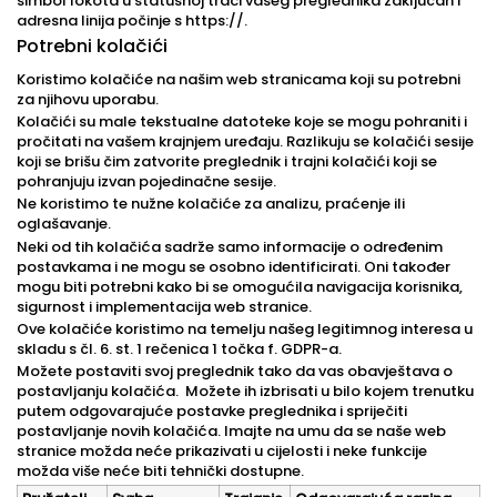
simbol lokota u statusnoj traci vašeg preglednika zaključan i
adresna linija počinje s https://.
Potrebni kolačići
Koristimo kolačiće na našim web stranicama koji su potrebni
za njihovu uporabu.
Kolačići su male tekstualne datoteke koje se mogu pohraniti i
pročitati na vašem krajnjem uređaju. Razlikuju se kolačići sesije
koji se brišu čim zatvorite preglednik i trajni kolačići koji se
pohranjuju izvan pojedinačne sesije.
Ne koristimo te nužne kolačiće za analizu, praćenje ili
oglašavanje.
Neki od tih kolačića sadrže samo informacije o određenim
postavkama i ne mogu se osobno identificirati. Oni također
mogu biti potrebni kako bi se omogućila navigacija korisnika,
sigurnost i implementacija web stranice.
Ove kolačiće koristimo na temelju našeg legitimnog interesa u
skladu s čl. 6. st. 1 rečenica 1 točka f. GDPR-a.
Možete postaviti svoj preglednik tako da vas obavještava o
postavljanju kolačića. Možete ih izbrisati u bilo kojem trenutku
putem odgovarajuće postavke preglednika i spriječiti
postavljanje novih kolačića. Imajte na umu da se naše web
stranice možda neće prikazivati u cijelosti i neke funkcije
možda više neće biti tehnički dostupne.