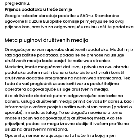
pregledniku.
Prijenos podataka u treće zemlje
Google također obrađuje podatke u SAD-u. Standardne
ugovorne klauzule Europske komisije primjenjuju se na ovaj
prijenos kao jamstva za odgovarajuću razinu zaštite podataka.
Meta pluginovi društvenih medija
Omogućujemo vam uporabu društvenih dodataka. Međutim, iz
razloga zaštite podataka, podaci se ne prenose na usluge
društvenih medija kada posjetite naše web stranice.
Međutim, imate mogućnost dati svoju privolu na ovu obradu
podataka putem naših banera kako biste aktivirali i koristili
društvene dodatke integrirane na našim web stranicama. Tek
tada će vaš preglednik uspostaviti vezu s poslužiteljima
operatera odgovarajuće usluge društvenih medija.
Ako aktivirate dodatak putem odgovarajuće postavke na
baneru, usluga društvenih medija primit će vašu IP adresu, kao i
informacije o vašem posjetu našim web stranicama (podaci o
uporabi), između ostalog. To se događa neovisno o tome
imate li račun na odgovarajućoj društvenoj mreži. Ako ste
prijavljeni, podaci se mogu izravno dodijeliti vašem profilu na
usluzi na društvenim mrežama.
Općenito, nemamo utjecaja na to hoće li i u kojoj mjeri