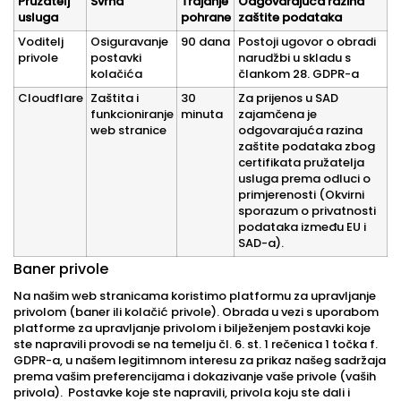
Pružatelj
Svrha
Trajanje
Odgovarajuća razina
usluga
pohrane
zaštite podataka
Voditelj
Osiguravanje
90 dana
Postoji ugovor o obradi
privole
postavki
narudžbi u skladu s
kolačića
člankom 28. GDPR-a
Cloudflare
Zaštita i
30
Za prijenos u SAD
funkcioniranje
minuta
zajamčena je
web stranice
odgovarajuća razina
zaštite podataka zbog
certifikata pružatelja
usluga prema odluci o
primjerenosti (Okvirni
sporazum o privatnosti
podataka između EU i
SAD-a).
Baner privole
Na našim web stranicama koristimo platformu za upravljanje
privolom (baner ili kolačić privole). Obrada u vezi s uporabom
platforme za upravljanje privolom i bilježenjem postavki koje
ste napravili provodi se na temelju čl. 6. st. 1 rečenica 1 točka f.
GDPR-a, u našem legitimnom interesu za prikaz našeg sadržaja
prema vašim preferencijama i dokazivanje vaše privole (vaših
privola). Postavke koje ste napravili, privola koju ste dali i