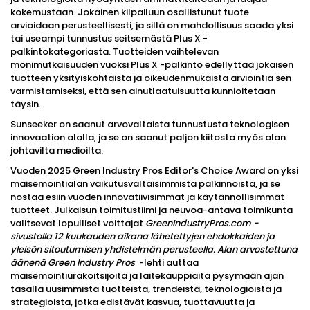
kokemustaan. Jokainen kilpailuun osallistunut tuote
arvioidaan perusteellisesti, ja sillä on mahdollisuus saada yksi
tai useampi tunnustus seitsemästä Plus X -
palkintokategoriasta. Tuotteiden vaihtelevan
monimutkaisuuden vuoksi Plus X -palkinto edellyttää jokaisen
tuotteen yksityiskohtaista ja oikeudenmukaista arviointia sen
varmistamiseksi, että sen ainutlaatuisuutta kunnioitetaan
täysin.
Sunseeker on saanut arvovaltaista tunnustusta teknologisen
innovaation alalla, ja se on saanut paljon kiitosta myös alan
johtavilta medioilta.
Vuoden 2025 Green Industry Pros Editor's Choice Award on yksi
maisemointialan vaikutusvaltaisimmista palkinnoista, ja se
nostaa esiin vuoden innovatiivisimmat ja käytännöllisimmät
tuotteet. Julkaisun toimitustiimi ja neuvoa-antava toimikunta
valitsevat lopulliset voittajat
GreenIndustryPros.com -
sivustolla 12 kuukauden aikana lähetettyjen ehdokkaiden ja
yleisön sitoutumisen yhdistelmän perusteella. Alan arvostettuna
äänenä
Green Industry Pros
-lehti auttaa
maisemointiurakoitsijoita ja laitekauppiaita pysymään ajan
tasalla uusimmista tuotteista, trendeistä, teknologioista ja
strategioista, jotka edistävät kasvua, tuottavuutta ja