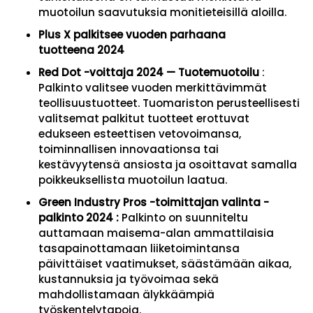
muotoilun saavutuksia monitieteisillä aloilla.
Plus X palkitsee vuoden parhaana
tuotteena
2024
Red Dot -voittaja 2024 — Tuotemuotoilu
:
Palkinto valitsee vuoden merkittävimmät
teollisuustuotteet. Tuomariston perusteellisesti
valitsemat palkitut tuotteet erottuvat
edukseen esteettisen vetovoimansa,
toiminnallisen innovaationsa tai
kestävyytensä ansiosta ja osoittavat samalla
poikkeuksellista muotoilun laatua.
Green Industry Pros -toimittajan valinta -
palkinto 2024
:
Palkinto on suunniteltu
auttamaan maisema-alan ammattilaisia ​​
tasapainottamaan liiketoimintansa
päivittäiset vaatimukset, säästämään aikaa,
kustannuksia ja työvoimaa sekä
mahdollistamaan älykkäämpiä
työskentelytapoja.