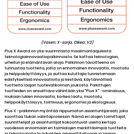
(Vasen: X-sarja, Oikea: V3)
Plus X Award on yksi suurimmista maailmanlaajuisista
teknologiainnovaatiopalkinnoista. Se kattaa teknologian,
urheilun ja elämäntavan aloja. Palkinnon tavoitteena on
tunnustaa tuotteita, joilla on erinomainen innovaatio, muotoilu
ja helppokäyttöisyys, ja auttaa kuluttajia tunnistamaan
edistyksellisiä innovaatioita ja kestäviä, käytännöllisiä
tuotteita laajan tuotevalikoiman joukosta. Palkittujen
tuotteiden on ansaittava vähintään yksi "Plus X" -ominaisuus,
mukaan lukien innovaatio, korkea laatu, muotoilu,
helppokäyttöisyys, toimivuus, ergonomia ja ekologisuus.
Plus X -palkinnon myöntää riippumaton asiantuntijaraati, joka
suorittaa tiukan valintaprosessin. Nämä eri alojen toimittajat,
suunnittelijat ja asiantuntijat kokoontuvat useita kertoja
vuodessa arvioimaan eri toimialojen merkittävimpiä tuotteita
ja teknologioita hyödyntäen ammattitaitoaan ja laajaa