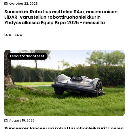
October 22, 2025
Sunseeker Robotics esittelee S4:n, ensimmäisen
LiDAR-varustellun robottiruohonleikkurin
Yhdysvalloissa Equip Expo 2025 -messuilla
Lue lisää
Lehdistötiedotteet
August 19, 2025
Sunseeker lanseeraa robottiruohonleikkurit Lowen