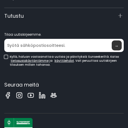
Lisävarusteet
Tuotekysely
Tietoa yrityksestä
Tutustu
Käsikirjat ja videot
Elite Lab
Ryhdy jälleenmyyjäksi
Uutisia
Tilaa uutiskirjeemme.
Ostopisteet
→
Kyllä, haluan vastaanottaa uutisia ja päivityksiä Sunseekeriltä. Katso
tietosuojakäytäntömme
ja
käyttöehdot
. Voit peruuttaa uutiskirjeen
tilauksen milloin tahansa.
Seuraa meitä