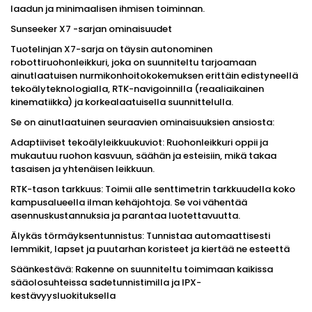
laadun ja minimaalisen ihmisen toiminnan.
Sunseeker X7 -sarjan ominaisuudet
Tuotelinjan X7-sarja on täysin autonominen
robottiruohonleikkuri, joka on suunniteltu tarjoamaan
ainutlaatuisen nurmikonhoitokokemuksen erittäin edistyneellä
tekoälyteknologialla, RTK-navigoinnilla (reaaliaikainen
kinematiikka) ja korkealaatuisella suunnittelulla.
Se on ainutlaatuinen seuraavien ominaisuuksien ansiosta:
Adaptiiviset tekoälyleikkuukuviot: Ruohonleikkuri oppii ja
mukautuu ruohon kasvuun, säähän ja esteisiin, mikä takaa
tasaisen ja yhtenäisen leikkuun.
RTK-tason tarkkuus: Toimii alle senttimetrin tarkkuudella koko
kampusalueella ilman kehäjohtoja. Se voi vähentää
asennuskustannuksia ja parantaa luotettavuutta.
Älykäs törmäyksentunnistus: Tunnistaa automaattisesti
lemmikit, lapset ja puutarhan koristeet ja kiertää ne esteettä
Säänkestävä: Rakenne on suunniteltu toimimaan kaikissa
sääolosuhteissa sadetunnistimilla ja IPX-
kestävyysluokituksella