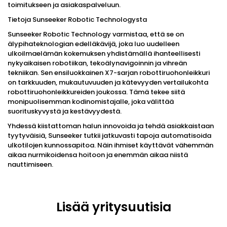
toimitukseen ja asiakaspalveluun.
Tietoja Sunseeker Robotic Technologysta
Sunseeker Robotic Technology varmistaa, että se on
älypihateknologian edelläkävijä, joka luo uudelleen
ulkoilmaelämän kokemuksen yhdistämällä ihanteellisesti
nykyaikaisen robotiikan, tekoälynavigoinnin ja vihreän
tekniikan. Sen ensiluokkainen X7-sarjan robottiruohonleikkuri
on tarkkuuden, mukautuvuuden ja kätevyyden vertailukohta
robottiruohonleikkureiden joukossa. Tämä tekee siitä
monipuolisemman kodinomistajalle, joka välittää
suorituskyvystä ja kestävyydestä.
Yhdessä kiistattoman halun innovoida ja tehdä asiakkaistaan ​​
tyytyväisiä, Sunseeker tutkii jatkuvasti tapoja automatisoida
ulkotilojen kunnossapitoa. Näin ihmiset käyttävät vähemmän
aikaa nurmikoidensa hoitoon ja enemmän aikaa niistä
nauttimiseen.
Lisää yritysuutisia