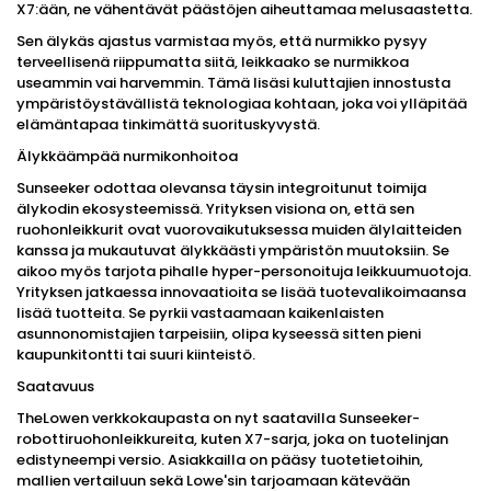
X7:ään, ne vähentävät päästöjen aiheuttamaa melusaastetta.
Sen älykäs ajastus varmistaa myös, että nurmikko pysyy
terveellisenä riippumatta siitä, leikkaako se nurmikkoa
useammin vai harvemmin. Tämä lisäsi kuluttajien innostusta
ympäristöystävällistä teknologiaa kohtaan, joka voi ylläpitää
elämäntapaa tinkimättä suorituskyvystä.
Älykkäämpää nurmikonhoitoa
Sunseeker odottaa olevansa täysin integroitunut toimija
älykodin ekosysteemissä. Yrityksen visiona on, että sen
ruohonleikkurit ovat vuorovaikutuksessa muiden älylaitteiden
kanssa ja mukautuvat älykkäästi ympäristön muutoksiin. Se
aikoo myös tarjota pihalle hyper-personoituja leikkuumuotoja.
Yrityksen jatkaessa innovaatioita se lisää tuotevalikoimaansa
lisää tuotteita. Se pyrkii vastaamaan kaikenlaisten
asunnonomistajien tarpeisiin, olipa kyseessä sitten pieni
kaupunkitontti tai suuri kiinteistö.
Saatavuus
TheLowen verkkokaupasta on nyt saatavilla Sunseeker-
robottiruohonleikkureita, kuten X7-sarja, joka on tuotelinjan
edistyneempi versio. Asiakkailla on pääsy tuotetietoihin,
mallien vertailuun sekä Lowe'sin tarjoamaan kätevään