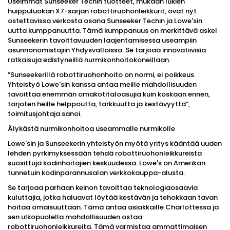
Useimmat Sunseeker Techin tuotteet, mukaan lukien
huippuluokan X7-sarjan robottiruohonleikkurit, ovat nyt
ostettavissa verkosta osana Sunseeker Techin ja Lowe'sin
uutta kumppanuutta. Tämä kumppanuus on merkittävä askel
Sunseekerin tavoittavuuden laajentamisessa useampiin
asunnonomistajiin Yhdysvalloissa. Se tarjoaa innovatiivisia
ratkaisuja edistyneillä nurmikonhoitokoneillaan.
”Sunseekerillä robottiruohonhoito on normi, ei poikkeus.
Yhteistyö Lowe'sin kanssa antaa meille mahdollisuuden
tavoittaa enemmän omakotitaloasujia kuin koskaan ennen,
tarjoten heille helppoutta, tarkkuutta ja kestävyyttä”,
toimitusjohtaja sanoi.
Älykästä nurmikonhoitoa useammalle nurmikolle
Lowe'sin ja Sunseekerin yhteistyön myötä yritys kääntää uuden
lehden pyrkimyksessään tehdä robottiruohonleikkureista
suosittuja kodinhoitajien keskuudessa. Lowe's on Amerikan
tunnetuin kodinparannusalan verkkokauppa-alusta.
Se tarjoaa parhaan keinon tavoittaa teknologiaosaavia
kuluttajia, jotka haluavat löytää kestävän ja tehokkaan tavan
hoitaa omaisuuttaan. Tämä antaa asiakkaille Charlottessa ja
sen ulkopuolella mahdollisuuden ostaa
robottiruohonleikkureita. Tämä varmistaa ammattimaisen