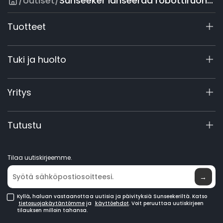
/
Uutiset
/
Sunseeker lanseeraa robottiruohonleikkurit Lowen verkkoalustalla
Tuotteet
X9 -sarja
Tuki ja huolto
X4
X3 Gen 2
Tukikeskus
Yritys
60V kaupallinen
Takuun rekisteröinti
Lisävarusteet
Tuotekysely
Tietoa yrityksestä
Tutustu
Käsikirjat ja videot
Elite Lab
Ryhdy jälleenmyyjäksi
Uutisia
Tilaa uutiskirjeemme.
Ostopisteet
→
Kyllä, haluan vastaanottaa uutisia ja päivityksiä Sunseekeriltä. Katso
tietosuojakäytäntömme
ja
käyttöehdot
. Voit peruuttaa uutiskirjeen
tilauksen milloin tahansa.