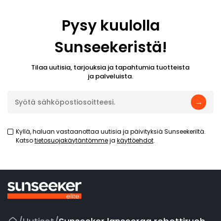
Pysy kuulolla
Sunseekeristä!
Tilaa uutisia, tarjouksia ja tapahtumia tuotteista
ja palveluista.
→
Kyllä, haluan vastaanottaa uutisia ja päivityksiä Sunseekeriltä.
Katso
tietosuojakäytäntömme
ja
käyttöehdot
.