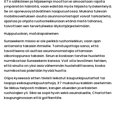
X7:n sähköinen ja hiljaisempi moottori ei ainoastaan ​​rajoita
ympäristön häiriöitä, vaan edistää myös hiljaista työskentelyä.
Se on ajoneuvoystävällinen naapurustossa. Mukana tulevan
mobiilisovelluksen avulla asunnonomistajat voivat tarkastella,
ajastaa ja ohjata ruohonleikkuriaan etänä mistä tahansa,
toivottaen sen tervetulleeksi älykotijärjestelmään.
Huippuluokan, matalapaineinen
Sunseekerin missio ei ole pelkkä ruohonleikkuri, vaan ajan
antamista takaisin ihmisille. Toimitusjohtaja sanoi, että
tavoitteena oli auttaa asunnonomistajia ottamaan
viikonloppunsa takaisin. Sinun ei koskaan tarvitse huolehtia
nurmikostasi Sunseekerin kanssa. Voit olla levollinen tietäen,
että sinulla on yksi asia vähemmän huolehdittavana, koska
nurmikostasi pidetään hyvää huolta.
Olipa kyseessä sitten tiiviisti leikatut kaupunkipuutarhat tai
laajoja esikaupunkipuutarhoja, X7 mukautuu kaikkiin asetelmiin.
Se liikkuu helposti mäkien, karujen alueiden ja erilaisten
ruoholajien yli. Siksi se sopii hyvin sekä asuinalueille, Charlotten
kaupunginosaan että golfkentille.