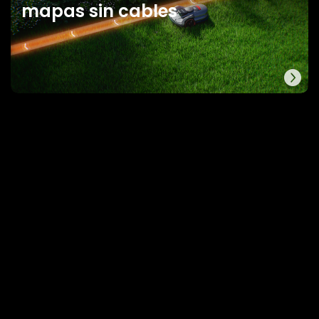
mapas sin cables
Corte libremente sin límites de señal
Sistema de posicionamiento y
navegación AONavi™ 2.0
Equipado con Network RTK + VSLAM2.0 y con un módulo 4G-GPS