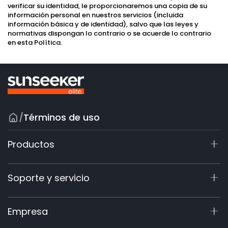
verificar su identidad, le proporcionaremos una copia de su
información personal en nuestros servicios (incluida
información básica y de identidad), salvo que las leyes y
normativas dispongan lo contrario o se acuerde lo contrario
en esta Política.
/
Términos de uso
Productos
X7 / X7 Plus Gen 2
Soporte y servicio
X5 Gen 2
X3 Gen 2
Centro de soporte
Empresa
Serie X9
Registro de garantía