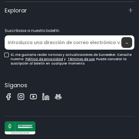
Accesorios
Consulta de producto
Sobre nosotros
Explorar
Manuales y vídeos
Elite Lab
Conviértase en distribuidor
Noticias
Suscríbase a nuestro boletín.
Dónde comprar
→
Sí, me gustaría recibir noticias y actualizaciones de Sunseeker. Consulte
nuestra
Política de privacidad
y
Términos de uso
. Puede cancelar la
suscripción al boletín en cualquier momento.
Síganos