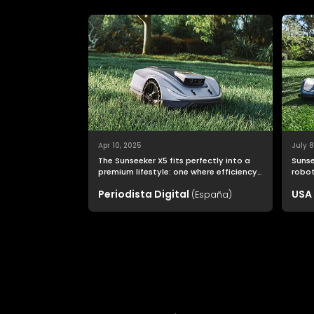
Apr 10, 2025
July 8
The Sunseeker X5 fits perfectly into a
Sunse
premium lifestyle: one where efficiency
roboti
and quality go hand in hand.
nons
Periodista Digital
USA
(España)