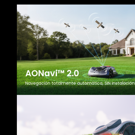
AONavi™ 2.0
Navegación totalmente automática, SIN instalació