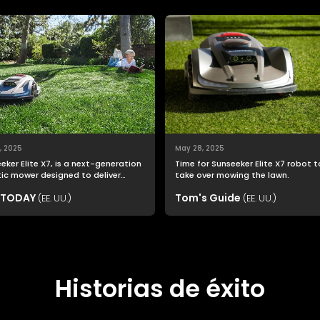
, 2025
May 28, 2025
eker Elite X7, is a next-generation
Time for Sunseeker Elite X7 robot t
c mower designed to deliver
take over mowing the lawn.
top productivity with unmatched
 TODAY
Tom's Guide
(EE. UU.)
cutting precision and smart navigation.
(EE. UU.)
Historias de éxito