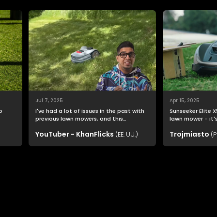
Jul 7, 2025
Apr 15, 2025
o
I've had a lot of issues in the past with
Sunseeker Elite X
previous lawn mowers, and this
lawn mower - it's your perso
Sunseeker Elite X7 was far easier to
assistant that a
YouTuber - KhanFlicks
Trojmiasto
setup than I imagined.
(EE. UU.)
(P