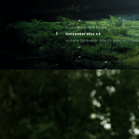
Sunseeker Elite X Series
Sunseeker Elite X4
La serie Sunseeker Elite X9 ganó el iF De