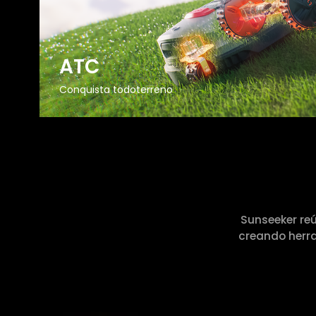
ATC
Conquista todoterreno
Sunseeker reú
creando herr