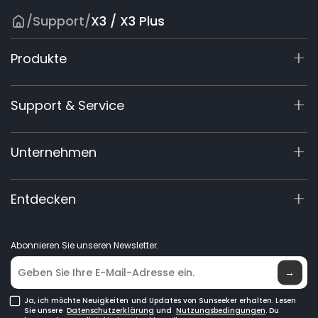
/
Support
/
X3 / X3 Plus
Produkte
X7 / X7 Plus Gen 2
Support & Service
X9 Serie
X5 Gen 2
Support-Center
Unternehmen
X3 Gen 2
Garantie-Registrierung
60V Commercial
Produktanfrage
Über Uns
Entdecken
Zubehör
Handbücher & Videos
Elite Lab
Händler werden
Neuigkeiten
Abonnieren Sie unseren Newsletter.
Händlersuche
→
Ja, ich möchte Neuigkeiten und Updates von Sunseeker erhalten. Lesen
Sie unsere
Datenschutzerklärung
und
Nutzungsbedingungen
. Du