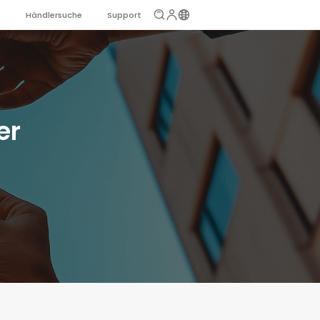
n
Händlersuche
Support
er