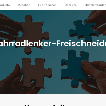
rodukte
Zubehör
Zu erforschen
Über uns
Händler werde
ahrradlenker-Freischneid