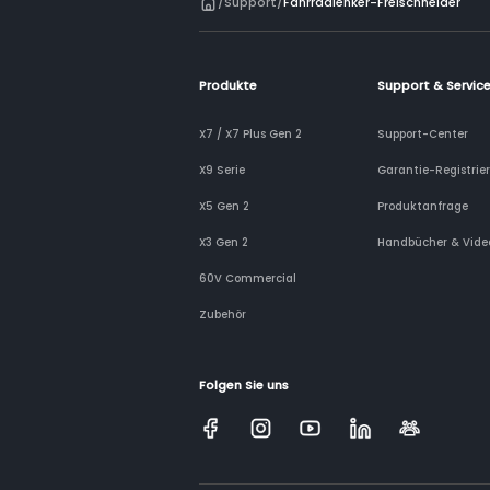
/
Support
/
Fahrradlenker-Freischneider
Produkte
Support & Servic
X7 / X7 Plus Gen 2
Support-Center
X9 Serie
Garantie-Registrie
X5 Gen 2
Produktanfrage
X3 Gen 2
Handbücher & Vide
60V Commercial
Zubehör
Folgen Sie uns