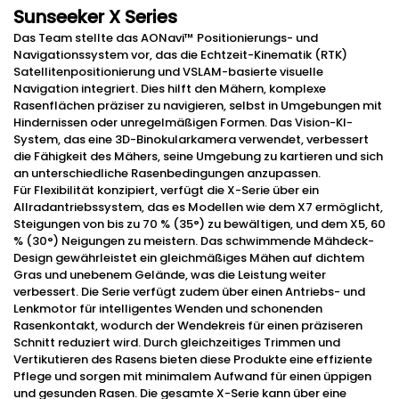
Sunseeker X Series
Das Team stellte das AONavi™ Positionierungs- und
Navigationssystem vor, das die Echtzeit-Kinematik (RTK)
Satellitenpositionierung und VSLAM-basierte visuelle
Navigation integriert. Dies hilft den Mähern, komplexe
Rasenflächen präziser zu navigieren, selbst in Umgebungen mit
Hindernissen oder unregelmäßigen Formen. Das Vision-KI-
System, das eine 3D-Binokularkamera verwendet, verbessert
die Fähigkeit des Mähers, seine Umgebung zu kartieren und sich
an unterschiedliche Rasenbedingungen anzupassen.
Für Flexibilität konzipiert, verfügt die X-Serie über ein
Allradantriebssystem, das es Modellen wie dem X7 ermöglicht,
Steigungen von bis zu 70 % (35°) zu bewältigen, und dem X5, 60
% (30°) Neigungen zu meistern. Das schwimmende Mähdeck-
Design gewährleistet ein gleichmäßiges Mähen auf dichtem
Gras und unebenem Gelände, was die Leistung weiter
verbessert. Die Serie verfügt zudem über einen Antriebs- und
Lenkmotor für intelligentes Wenden und schonenden
Rasenkontakt, wodurch der Wendekreis für einen präziseren
Schnitt reduziert wird. Durch gleichzeitiges Trimmen und
Vertikutieren des Rasens bieten diese Produkte eine effiziente
Pflege und sorgen mit minimalem Aufwand für einen üppigen
und gesunden Rasen. Die gesamte X-Serie kann über eine