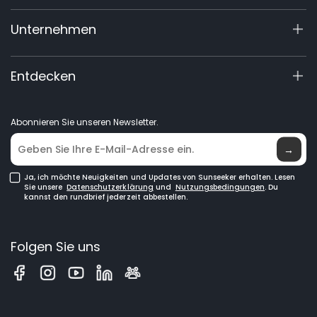
X5 Gen 2
Support-Center
Unternehmen
X3 Gen 2
Garantie-Registrierung
60V Commercial
Produktanfrage
Über Uns
Entdecken
Zubehör
Handbücher & Videos
Elite Lab
Händler werden
Neuigkeiten
Abonnieren Sie unseren Newsletter.
Händlersuche
→
Ja, ich möchte Neuigkeiten und Updates von Sunseeker erhalten. Lesen
Sie unsere
Datenschutzerklärung
und
Nutzungsbedingungen
. Du
kannst den rundbrief jederzeit abbestellen.
Folgen Sie uns