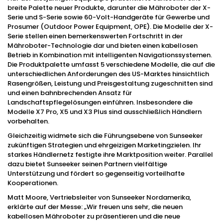
breite Palette neuer Produkte, darunter die Mähroboter der X-
Serie und S-Serie sowie 60-Volt-Handgeräte für Gewerbe und
Prosumer (Outdoor Power Equipment, OPE). Die Modelle der X-
Serie stellen einen bemerkenswerten Fortschritt in der
Mähroboter-Technologie dar und bieten einen kabellosen
Betrieb in Kombination mit intelligenten Navigationssystemen.
Die Produktpalette umfasst 5 verschiedene Modelle, die auf die
unterschiedlichen Anforderungen des US-Marktes hinsichtlich
Rasengrößen, Leistung und Preisgestaltung zugeschnitten sind
und einen bahnbrechenden Ansatz für
Landschaftspflegelösungen einführen. Insbesondere die
Modelle X7 Pro, X5 und X3 Plus sind ausschließlich Händlern
vorbehalten.
Gleichzeitig widmete sich die Führungsebene von Sunseeker
zukünftigen Strategien und ehrgeizigen Marketingzielen. Ihr
starkes Händlernetz festigte ihre Marktposition weiter. Parallel
dazu bietet Sunseeker seinen Partnern vielfältige
Unterstützung und fördert so gegenseitig vorteilhafte
Kooperationen.
Matt Moore, Vertriebsleiter von Sunseeker Nordamerika,
erklärte auf der Messe: „Wir freuen uns sehr, die neuen
kabellosen Mähroboter zu präsentieren und die neue