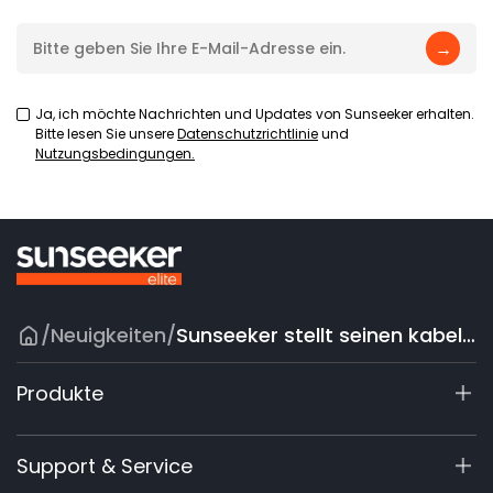
→
Ja, ich möchte Nachrichten und Updates von Sunseeker erhalten.
Bitte lesen Sie unsere
Datenschutzrichtlinie
und
Nutzungsbedingungen.
/
Neuigkeiten
/
Sunseeker stellt seinen kabellosen Mähroboter der X-Serie vor und signalisiert damit die Entschlossenheit zur Marktexpansion
Produkte
X7 / X7 Plus Gen 2
Support & Service
X9 Serie