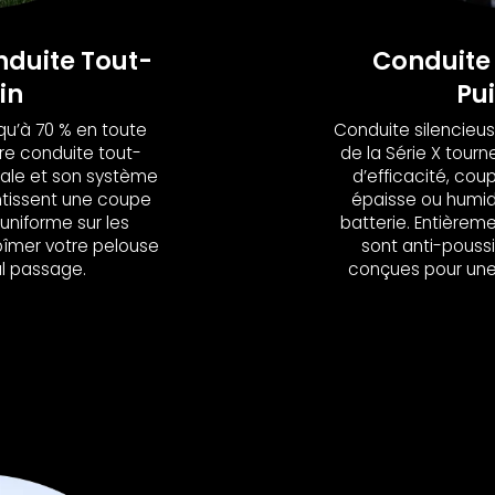
duite Tout-
Conduite 
in
Pu
squ’à 70 % en toute
Conduite silencieus
re conduite tout-
de la Série X tour
grale et son système
d’efficacité, cou
ntissent une coupe
épaisse ou humid
 uniforme sur les
batterie. Entièreme
 abîmer votre pelouse
sont anti-poussi
ul passage.
conçues pour une 