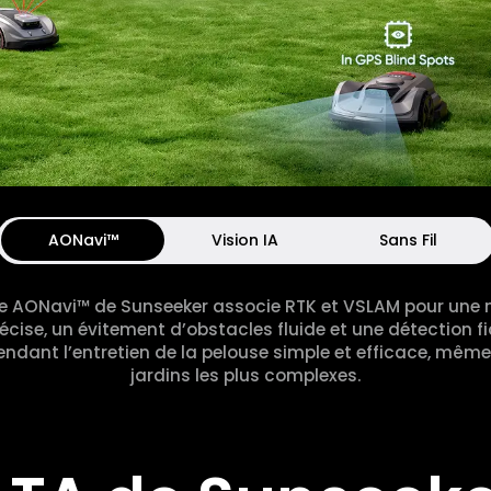
AONavi™
Vision IA
Sans Fil
e AONavi™ de Sunseeker associe RTK et VSLAM pour une 
écise, un évitement d’obstacles fluide et une détection f
rendant l’entretien de la pelouse simple et efficace, mêm
jardins les plus complexes.