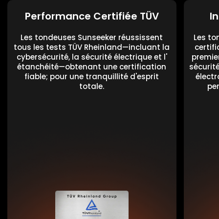
Performance Certifiée TÜV
I
Les tondeuses Sunseeker réussissent
Les to
tous les tests TÜV Rheinland—incluant la
certif
cybersécurité, la sécurité électrique et l'
premie
étanchéité—obtenant une certification
sécurité
fiable; pour une tranquillité d'esprit
élect
totale.
per