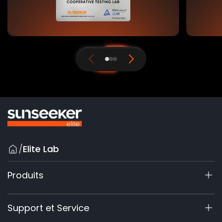
/
Elite Lab
Produits
X7 / X7 Plus Gen 2
Support et Service
X9 Série