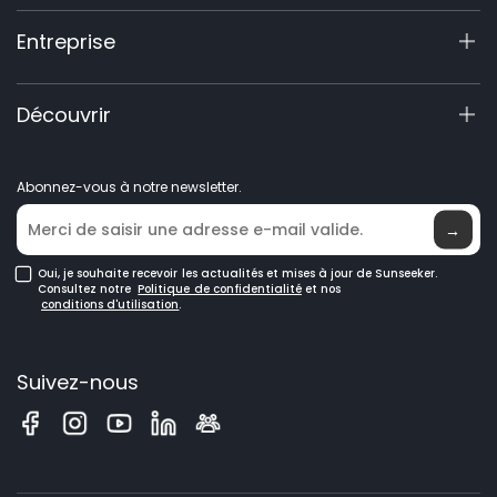
X5 Gen 2
Centre de Support
Entreprise
X3 Gen 2
Enregistrement de Garantie
Accessoires
Demande de Produit
À Propos de Nous
Découvrir
Robots tondeuses GPS
Manuels et Vidéos
Elite Lab
Devenir Revendeur
Nouveautés
Abonnez-vous à notre newsletter.
Trouver un Revendeur
→
Oui, je souhaite recevoir les actualités et mises à jour de Sunseeker.
Consultez notre
Politique de confidentialité
et nos
conditions d'utilisation
.
Suivez-nous