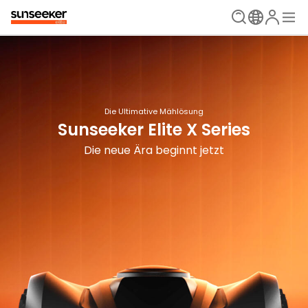
Sunseeker Elite X4
Die Ultimative Mählösung
Hinlegen und loslegen
Sunseeker Elite X Series
Die neue Ära beginnt jetzt