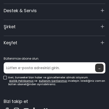
X7
Kesme Yüksekliği
Destek & Servis
X5
20-60 mm
Aksesuarlar
Destek Merkezi
Şirket
Garanti Kayıt
Kesme Genişliği
22 cm
Ürün Sorgulama
Hakkımızda
Keşfet
Kılavuzlar & Videolar
Elite Laboratuvarı
Bayi ol
Haberler
Batarya Kapasitesi
5 Ah
Bültenimize abone olun.
Nereden Satın Alınır
→
Şarj cihazı
Evet, Sunseeker'dan haber ve güncellemeler almak istiyorum.
3 A
Gizlilik Politikamızı
ve
Kullanım Şartlarımızı
inceleyin.
İstediğiniz zaman
bülten aboneliğinden ayrılabilirsiniz.
Maximum Eğim
Bizi takip et
60% / 30°