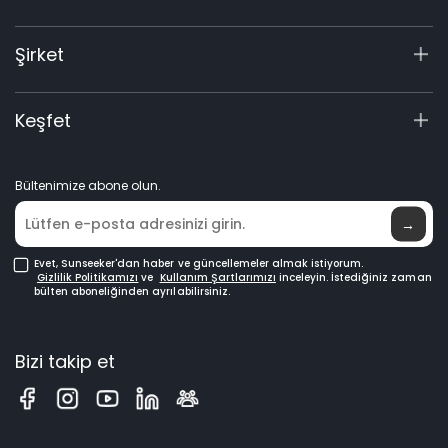
Aksesuarlar
Destek Merkezi
Şirket
Garanti Kayıt
Ürün Sorgulama
Hakkımızda
Keşfet
Kılavuzlar & Videolar
Elite Laboratuvarı
Bayi ol
Haberler
Bültenimize abone olun.
Nereden Satın Alınır
→
Evet, Sunseeker'dan haber ve güncellemeler almak istiyorum.
Gizlilik Politikamızı
ve
Kullanım Şartlarımızı
inceleyin.
İstediğiniz zaman
bülten aboneliğinden ayrılabilirsiniz.
Bizi takip et