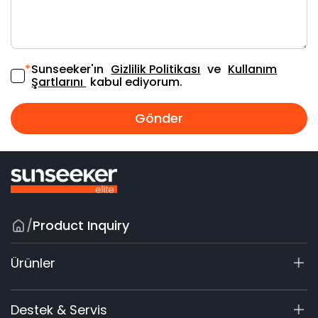
*
Sunseeker'ın
Gizlilik Politikası
ve
Kullanım
Şartlarını
kabul ediyorum.
Gönder
/
Product Inquiry
Ürünler
X7
Destek & Servis
X5