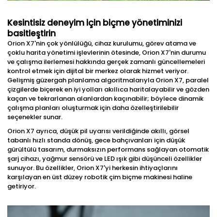
Kesintisiz deneyim için biçme yönetiminizi
basitleştirin
Orion X7'nin çok yönlülüğü, cihaz kurulumu, görev atama ve
çoklu harita yönetimi işlevlerinin ötesinde, Orion X7'nin durumu
ve çalışma ilerlemesi hakkında gerçek zamanlı güncellemeleri
kontrol etmek için dijital bir merkez olarak hizmet veriyor.
Gelişmiş güzergah planlama algoritmalarıyla Orion X7, paralel
çizgilerde biçerek en iyi yolları akıllıca haritalayabilir ve gözden
kaçan ve tekrarlanan alanlardan kaçınabilir; böylece dinamik
çalışma planları oluşturmak için daha özelleştirilebilir
seçenekler sunar.
Orion X7 ayrıca, düşük pil uyarısı verildiğinde akıllı, görsel
tabanlı hızlı standa dönüş, gece bahçıvanları için düşük
gürültülü tasarım, durmaksızın performans sağlayan otomatik
şarj cihazı, yağmur sensörü ve LED ışık gibi düşünceli özellikler
sunuyor. Bu özellikler, Orion X7'yi herkesin ihtiyaçlarını
karşılayan en üst düzey robotik çim biçme makinesi haline
getiriyor.