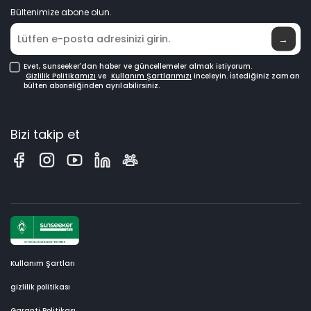
Bültenimize abone olun.
Nereden Satın Alınır
→
Evet, Sunseeker'dan haber ve güncellemeler almak istiyorum.
Gizlilik Politikamızı
ve
Kullanım Şartlarımızı
inceleyin.
İstediğiniz zaman
bülten aboneliğinden ayrılabilirsiniz.
Bizi takip et
Kullanım Şartları
gizlilik politikası
Garanti Politikası