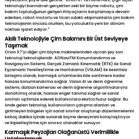
teknolojiyi barındıran gerçekten zeki bir biçme robotu, çim
bakım topluluğunun gelişen ihtiyaçlarını karşılamaya devam
ederken, robot motorlu ve ticari odaklı ekipmanlarla çim bakım
teknolojisinin öncüsü olurken, bu yolculukta yeni bir dönüm
noktası işaret ediyor."
Akıllı Teknolojiyle Çim Bakımını Bir Üst Seviyeye
Taşımak
Orion X7'yi diğer çim biçme makinelerinden ayıran şey son
teknoloji teknolojileridir. AONaviTM Konumlandırma ve
Navigasyon Sistemi, Gerçek Zamanlı Kinematik (RTK) ile Sanal
Eşzamanlı Yerelleştirme ve Haritalama (VSLAM) ile kesintisiz
birleşimi olarak, karmaşık ortamlarda bile santimere kadar
hassas konumlandırma sağlar. Vision AI ve derin öğrenme
sistemi, dürbün kamerası ve derin öğrenme algoritmalarıyla
donatılmış olarak, hassas engel tanıma sağlar ve sanal
sınırları optimize ederek kullanıcılara ekstra huzur sağlar. Bu
önde gelen teknoloji, kullanıcıların çalışma alanları ve
girilmeyen bölgeler için sanal sınırlar oluşturup düzenlemelerini
birkaç dakika içinde sunarak biçme deneyimini kolaylaştırıyor
ve kişiselleştirme için sınırsız olanaklar sunuyor.
Karmaşık Peyzajları Olağanüstü Verimlilikle
Ustalaştırmak