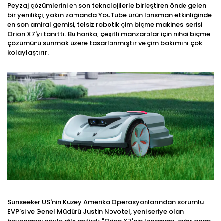
Peyzaj çözümlerini en son teknolojilerle birleştiren önde gelen
bir yenilikçi, yakın zamanda YouTube ürün lansman etkinliğinde
en son amiral gemisi, telsiz robotik çim biçme makinesi serisi
Orion X7'yi tanıttı. Bu harika, çeşitli manzaralar için nihai biçme
çözümünü sunmak üzere tasarlanmıştır ve çim bakımını çok
kolaylaştırır.
Sunseeker US'nin Kuzey Amerika Operasyonlarından sorumlu
EVP'si ve Genel Müdürü Justin Novotel, yeni seriye olan
heyecanını şöyle dile getirdi: "Orion X7'nin lansmanı, çığır açan