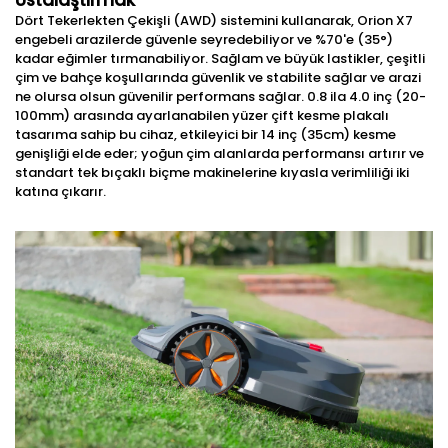
Dört Tekerlekten Çekişli (AWD) sistemini kullanarak, Orion X7
engebeli arazilerde güvenle seyredebiliyor ve %70'e (35°)
kadar eğimler tırmanabiliyor. Sağlam ve büyük lastikler, çeşitli
çim ve bahçe koşullarında güvenlik ve stabilite sağlar ve arazi
ne olursa olsun güvenilir performans sağlar. 0.8 ila 4.0 inç (20-
100mm) arasında ayarlanabilen yüzer çift kesme plakalı
tasarıma sahip bu cihaz, etkileyici bir 14 inç (35cm) kesme
genişliği elde eder; yoğun çim alanlarda performansı artırır ve
standart tek bıçaklı biçme makinelerine kıyasla verimliliği iki
katına çıkarır.