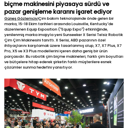
biçme makinesini piyasaya sürdü ve
pazar genişleme kararını işaret ediyor
Güneş Gözlemciyi
Çim bakım teknolojisinde önde gelen bir
marka, 15-18 Ekim tarihleri arasında Louisville, Kentucky'de
düzenlenen Equip Exposition ("Equip Expo") etkinliğinde,
yenilenmiş marka imajıyla yeni Sunseeker X Serisi Telsiz Robotik
Çim Çim Makinesini tanıttı. X Serisi, ABD pazarının özel
ihtiyaçlarını karşılamak üzere tasarlanmış olup, X7, X7 Plus, X7
Pro, X5 ve X3 Plus modellerini içeren daha geniş bir ürün
parçasıdır. Bu robotik çim biçme makineleri, farklı çim boyutları
ve bütçelere hitap ederek şirketin farklı müşterilere esnek
çözümler sunma hedefini yansıtıyor.