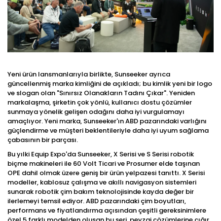
Yeni ürün lansmanlarıyla birlikte, Sunseeker ayrıca
güncellenmiş marka kimliğini de açıkladı; bu kimlik yeni bir logo
ve slogan olan "Sınırsız Olanakların Tadını Çıkar". Yeniden
markalaşma, şirketin çok yönlü, kullanıcı dostu çözümler
sunmaya yönelik gelişen odağını daha iyi vurgulamayı
amaçlıyor. Yeni marka, Sunseeker'ın ABD pazarındaki varlığını
güçlendirme ve müşteri beklentileriyle daha iyi uyum sağlama
çabasının bir parçası.
Bu yılki Equip Expo'da Sunseeker, X Serisi ve S Serisi robotik
biçme makineleri ile 60 Volt Ticari ve Prosumer elde taşınan
OPE dahil olmak üzere geniş bir ürün yelpazesi tanıttı. X Serisi
modeller, kablosuz çalışma ve akıllı navigasyon sistemleri
sunarak robotik çim bakım teknolojisinde kayda değer bir
ilerlemeyi temsil ediyor. ABD pazarındaki çim boyutları,
performans ve fiyatlandırma açısından çeşitli gereksinimlere
özel 5 farklı modelden oluşan bu seri, peyzaj çözümlerine çığır