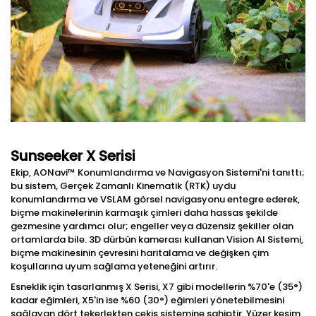
Sunseeker X Serisi
Ekip, AONavi™ Konumlandırma ve Navigasyon Sistemi'ni tanıttı;
bu sistem, Gerçek Zamanlı Kinematik (RTK) uydu
konumlandırma ve VSLAM görsel navigasyonu entegre ederek,
biçme makinelerinin karmaşık çimleri daha hassas şekilde
gezmesine yardımcı olur; engeller veya düzensiz şekiller olan
ortamlarda bile. 3D dürbün kamerası kullanan Vision AI Sistemi,
biçme makinesinin çevresini haritalama ve değişken çim
koşullarına uyum sağlama yeteneğini artırır.
Esneklik için tasarlanmış X Serisi, X7 gibi modellerin %70'e (35°)
kadar eğimleri, X5'in ise %60 (30°) eğimleri yönetebilmesini
sağlayan dört tekerlekten çekiş sistemine sahiptir. Yüzer kesim