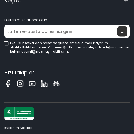
Keşfet
Kılavuzlar & Videolar
Elite Laboratuvarı
Bayi ol
Haberler
Bültenimize abone olun.
Nereden Satın Alınır
→
Evet, Sunseeker'dan haber ve güncellemeler almak istiyorum.
Gizlilik Politikamızı
ve
Kullanım Şartlarımızı
inceleyin.
İstediğiniz zaman
bülten aboneliğinden ayrılabilirsiniz.
Bizi takip et
Kullanım Şartları