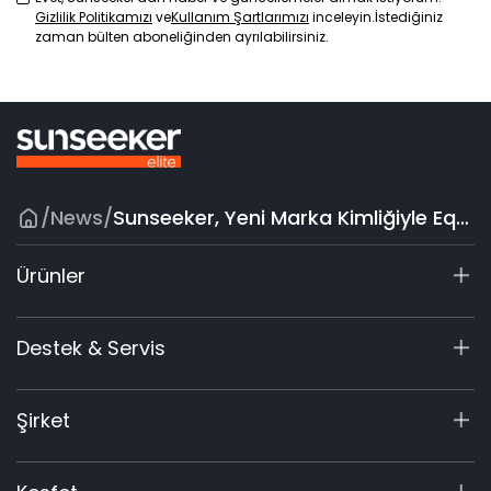
Gizlilik Politikamızı
ve
Kullanım Şartlarımızı
inceleyin.İstediğiniz
zaman bülten aboneliğinden ayrılabilirsiniz.
/
News
/
Sunseeker, Yeni Marka Kimliğiyle Equip Expo'da En Son Ürün Koleksiyonlarını Tanıttı
Ürünler
X7
Destek & Servis
X5
Aksesuarlar
Destek Merkezi
Şirket
Garanti Kayıt
Ürün Sorgulama
Hakkımızda