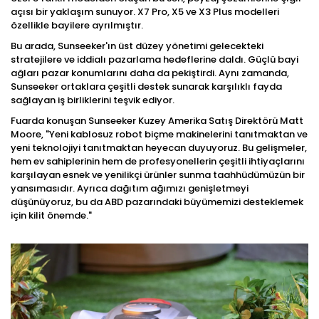
açısı bir yaklaşım sunuyor. X7 Pro, X5 ve X3 Plus modelleri
özellikle bayilere ayrılmıştır.
Bu arada, Sunseeker'ın üst düzey yönetimi gelecekteki
stratejilere ve iddialı pazarlama hedeflerine daldı. Güçlü bayi
ağları pazar konumlarını daha da pekiştirdi. Aynı zamanda,
Sunseeker ortaklara çeşitli destek sunarak karşılıklı fayda
sağlayan iş birliklerini teşvik ediyor.
Fuarda konuşan Sunseeker Kuzey Amerika Satış Direktörü Matt
Moore, "Yeni kablosuz robot biçme makinelerini tanıtmaktan ve
yeni teknolojiyi tanıtmaktan heyecan duyuyoruz. Bu gelişmeler,
hem ev sahiplerinin hem de profesyonellerin çeşitli ihtiyaçlarını
karşılayan esnek ve yenilikçi ürünler sunma taahhüdümüzün bir
yansımasıdır. Ayrıca dağıtım ağımızı genişletmeyi
düşünüyoruz, bu da ABD pazarındaki büyümemizi desteklemek
için kilit önemde."