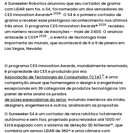
A Sunseeker Robotics anunciou que seu cortador de grama
com LiDAR sem fio, o S4, foi nomeado um dos vencedores do
2026.
CES Innovation Awards®
O S4 é o primeiro cortador de
grama a receber esse prestigioso reconhecimento nos últimos
2026
três anos. O programa CES Innovation Awards®
recebeu
um número recorde de inscrições – mais de 3.600. O anúncio
2026
antecede a CES®
, o evento de tecnologia mais
importante do mundo, que acontecerá de 6 a 9 de janeiro em
Las Vegas, Nevada.
O programa CES Innovation Awards, mundialmente renomado,
é propriedade da CES e produzido por ela.
®
Associação de Tecnologia do Consumidor (CTA)
, é uma
competição anual que homenageia o design e a engenharia
excepcionais em 36 categorias de produtos tecnológicos. Um
painel de elite avalia os jurados.
de juízes especialistas do setor
, incluindo membros da mídia,
designers, engenheiros e outros, analisaram as propostas.
O Sunseeker S4 é um cortador de relva robótico totalmente
autónomo e sem fios, projetado para relvados até 1000 m².
Está equipado com o sistema de deteção 3D AllSense™, que
combina um sensor LiDAR de 360° e uma câmara com