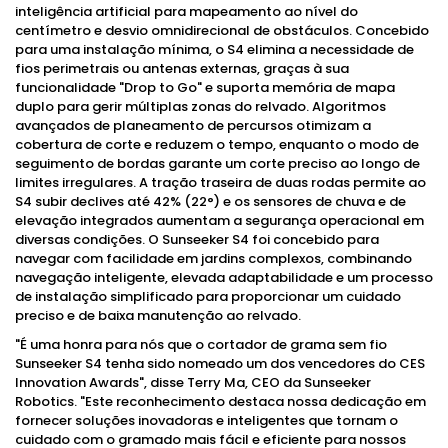
inteligência artificial para mapeamento ao nível do
centímetro e desvio omnidirecional de obstáculos. Concebido
para uma instalação mínima, o S4 elimina a necessidade de
fios perimetrais ou antenas externas, graças à sua
funcionalidade "Drop to Go" e suporta memória de mapa
duplo para gerir múltiplas zonas do relvado. Algoritmos
avançados de planeamento de percursos otimizam a
cobertura de corte e reduzem o tempo, enquanto o modo de
seguimento de bordas garante um corte preciso ao longo de
limites irregulares. A tração traseira de duas rodas permite ao
S4 subir declives até 42% (22°) e os sensores de chuva e de
elevação integrados aumentam a segurança operacional em
diversas condições. O Sunseeker S4 foi concebido para
navegar com facilidade em jardins complexos, combinando
navegação inteligente, elevada adaptabilidade e um processo
de instalação simplificado para proporcionar um cuidado
preciso e de baixa manutenção ao relvado.
"É uma honra para nós que o cortador de grama sem fio
Sunseeker S4 tenha sido nomeado um dos vencedores do CES
Innovation Awards", disse Terry Ma, CEO da Sunseeker
Robotics. "Este reconhecimento destaca nossa dedicação em
fornecer soluções inovadoras e inteligentes que tornam o
cuidado com o gramado mais fácil e eficiente para nossos