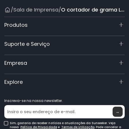
/
Sala de Imprensa
/
O cortador de grama LiDAR S4 da Sunseeker Robotics foi nomeado vencedor do CES Innovation Awards® 2026.
Produtos
X7 / X7 Plus Gen 2
Suporte e Serviço
Série X9
X5 Gen 2
Centro de Suporte
Empresa
X3 Gen 2
Registo de Garantia
Acessórios
Consulta de Produto
Sobre Nós
Explore
Manuais e Vídeos
Elite Lab
Torne-se um Revendedor
Notícias
Inscreva-se na nossa newsletter.
Onde Comprar
→
Sim, gostaria de receber notícias e atualizações da Sunseeker. Veja
nossa
Política de Privacidade
e
Termos de Utilização
. Pode cancelar a