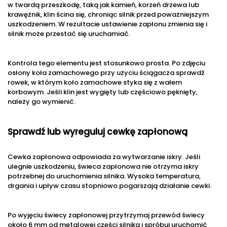
w twardą przeszkodę, taką jak kamień, korzeń drzewa lub
krawężnik, klin ścina się, chroniąc silnik przed poważniejszym
uszkodzeniem. W rezultacie ustawienie zapłonu zmienia się i
silnik może przestać się uruchamiać.
Kontrola tego elementu jest stosunkowo prosta. Po zdjęciu
osłony koła zamachowego przy użyciu ściągacza sprawdź
rowek, w którym koło zamachowe styka się z wałem
korbowym. Jeśli klin jest wygięty lub częściowo pęknięty,
należy go wymienić.
Sprawdź lub wyreguluj cewkę zapłonową
Cewka zapłonowa odpowiada za wytwarzanie iskry. Jeśli
ulegnie uszkodzeniu, świeca zapłonowa nie otrzyma iskry
potrzebnej do uruchomienia silnika. Wysoka temperatura,
drgania i upływ czasu stopniowo pogarszają działanie cewki.
Po wyjęciu świecy zapłonowej przytrzymaj przewód świecy
około 6 mm od metalowej części silnika i spróbuj uruchomić