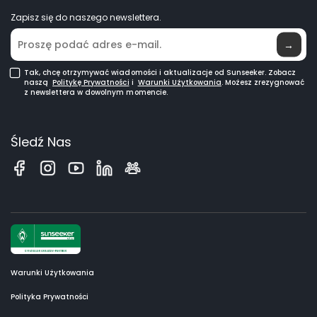
Roboty koszące GPS
Zapisz się do naszego newslettera.
Gdzie Kupić
Roboty koszące do dużych trawników
→
Tak, chcę otrzymywać wiadomości i aktualizacje od Sunseeker. Zobacz
naszą
Politykę Prywatności
i
Warunki Użytkowania
. Możesz zrezygnować
z newslettera w dowolnym momencie.
Śledź Nas
Warunki Użytkowania
Polityka Prywatności