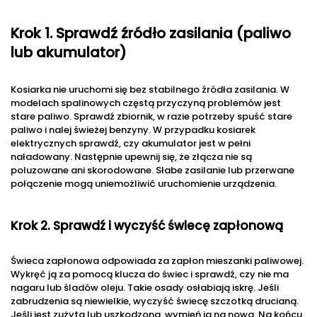
Krok 1. Sprawdź źródło zasilania (paliwo
lub akumulator)
Kosiarka nie uruchomi się bez stabilnego źródła zasilania. W
modelach spalinowych częstą przyczyną problemów jest
stare paliwo. Sprawdź zbiornik, w razie potrzeby spuść stare
paliwo i nalej świeżej benzyny. W przypadku kosiarek
elektrycznych sprawdź, czy akumulator jest w pełni
naładowany. Następnie upewnij się, że złącza nie są
poluzowane ani skorodowane. Słabe zasilanie lub przerwane
połączenie mogą uniemożliwić uruchomienie urządzenia.
Krok 2. Sprawdź i wyczyść świecę zapłonową
Świeca zapłonowa odpowiada za zapłon mieszanki paliwowej.
Wykręć ją za pomocą klucza do świec i sprawdź, czy nie ma
nagaru lub śladów oleju. Takie osady osłabiają iskrę. Jeśli
zabrudzenia są niewielkie, wyczyść świecę szczotką drucianą.
Jeśli jest zużyta lub uszkodzona, wymień ją na nową. Na końcu