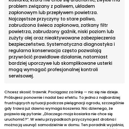
problem związany z paliwem, układem
zapłonowym lub przepływem powietrza.
Najczęstsze przyczyny to stare paliwo,
zabrudzona świeca zapłonowa, zatkany filtr
powietrza, zabrudzony gaźnik, niski poziom lub
zużyty olej oraz nieaktywowane zabezpieczenia
bezpieczeństwa. Systematyczna diagnostyka i
regularna konserwacja często pozwalają
przywrócić prawidłowe działanie, natomiast
bardziej uporczywe lub skomplikowane usterki
mogą wymagać profesjonalnej kontroli
serwisowej.
Chcesz skosić trawnik. Pociągasz za linkę — nic się nie dzieje.
Próbujesz ponownie i nadal bez efektu. To jedna z najbardziej
frustrujących sytuacji podczas pielęgnacji ogrodu, szczególnie
gdy trawa już dawno wymaga koszenia. Nic dziwnego, że
pojawia się pytanie: „Dlaczego moja kosiarka nie chce się
uruchomić?”. W wielu przypadkach przyczyna jest drobna i
można ją usunąć samodzielnie w domu. Ten poradnik wyjaśnia,